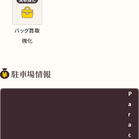
バッグ買取
強化
駐車場情報
P
a
r
a
c