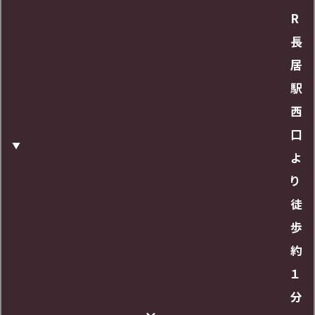
料金
R
長
査定のみでも1時間無料、お買取りご成約で駐車料
居
金全額無料サービス
駅
西
営業時間
口
よ
24時間
り
徒
URL
歩
約
https://maps.app.goo.gl/p8z45AA2HPU3mzt
１
E7
分