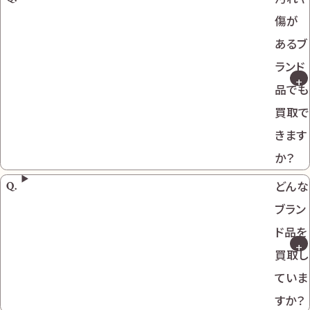
傷が
あるブ
ランド
品でも
買取で
きます
か？
どんな
ブラン
ド品を
買取し
ていま
すか？