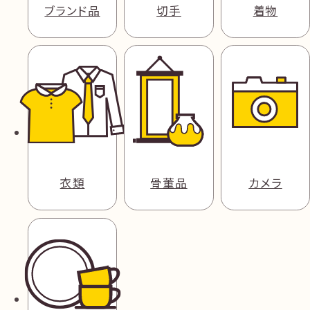
ブランド品
切手
着物
衣類
骨董品
カメラ