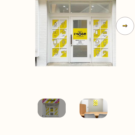
無
料
電話
今すぐ無料査定
で
総合受付
10:00-19:00
（年中無休）/通話料無料
無料相談
メールで
する