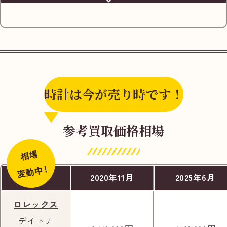
時計は今が売り時です！
JR長居駅の改札から西口へお進みください。
参考買取価格相場
相場
変動中！
商品名
2020年11月
2025年6月
ロレックス
デイトナ