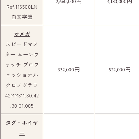
円
円
2,660,000
4,180,000
Ref.116500LN
長居駅前本通商店街へお入りください。
白文字盤
オメガ
スピードマス
ター ムーンウ
ォッチ プロフ
円
円
332,000
522,000
ェッショナル
クロノグラフ
42MM311.30.42
.30.01.005
左側に立ち飲み処 RIRUがあり、その手前が
当店です。
タグ・ホイヤ
ー