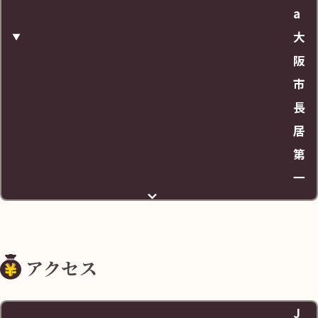
a
大
阪
市
長
居
第
一
住所
アクセス
大阪市住吉区長居3丁目１
J