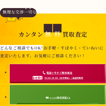
無理な交渉
一切なし
無
料
カンタン
買取査定
どんなご相談でもOK!
お手軽・すばやく・ていねいに
査定いたします。お気軽にご相談ください！
電話
今すぐ無料査定
で
総合受付
10:00-19:00
（年中無休）/通話料無料
無料相談
メールで
する