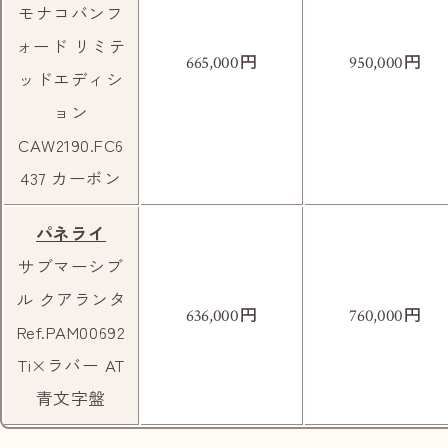
モナコバンフ
ォード リミテ
円
円
665,000
950,000
ッドエディシ
ョン
CAW2190.FC6
437 カーボン
お車の方は
駐車場「パラカ 大阪市長居第１」をご利用く
パネライ
ださい。
サブマーシブ
ル クアランタ
円
円
636,000
760,000
Ref.PAM00692
Ti×ラバー AT
青文字盤