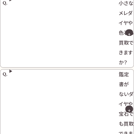
小さな
メレダ
イヤや
色石も
買取で
きます
か？
鑑定
書が
ないダ
イヤや
宝石で
も買取
できま