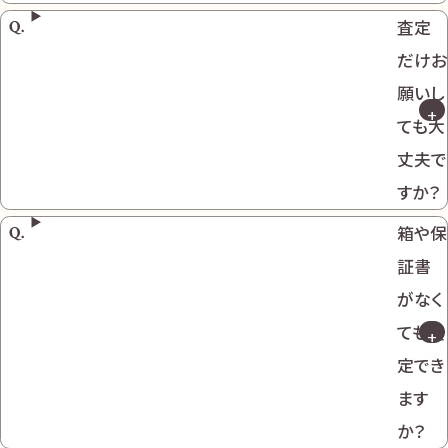
査定
だけお
願いし
ても大
丈夫で
すか？
箱や保
証書
がなく
ても査
定でき
ます
か？