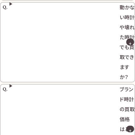
動かな
い時計
や壊れ
た時計
でも買
取でき
ます
か？
ブラン
ド時計
の買取
価格
はどの