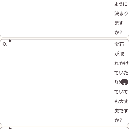
ように
決まり
ます
か？
宝石
が取
れかけ
ていた
り欠け
ていて
も大丈
夫です
か？