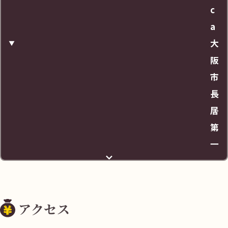
c
a
大
阪
市
長
居
第
一
住所
アクセス
大阪市住吉区長居3丁目１