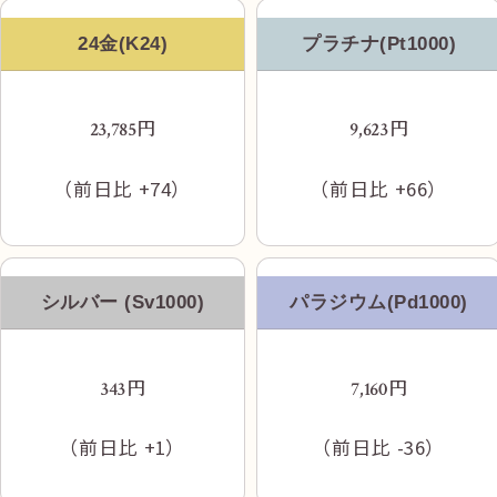
24金(K24)
プラチナ(Pt1000)
長居駅前本通商店街へお入りください。
円
円
23,785
9,623
（前日比
+74
）
（前日比
+66
）
シルバー (Sv1000)
パラジウム(Pd1000)
円
円
343
7,160
左側に立ち飲み処 RIRUがあり、その手前が
（前日比
+1
）
（前日比
-36
）
当店です。