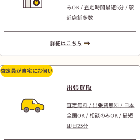
みOK / 査定時間最短5分 / 駅
近店舗多数
詳細はこちら
査定員が自宅にお伺い
出張買取
査定無料 / 出張費無料 / 日本
全国OK / 相談のみOK / 最短
即日25分