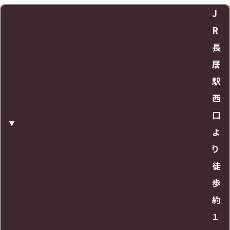
J
料金
R
長
査定のみでも1時間無料、お買取りご成約で駐車料
居
金全額無料サービス
駅
西
営業時間
口
よ
24時間
り
徒
URL
歩
約
https://maps.app.goo.gl/p8z45AA2HPU3mzt
１
E7