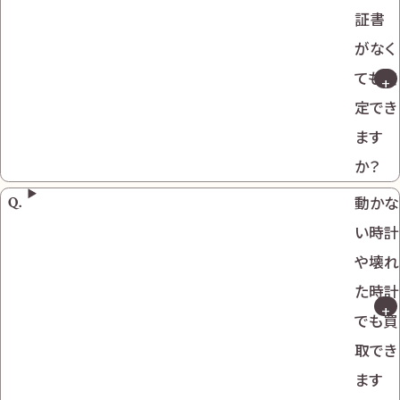
証書
がなく
ても査
定でき
ます
か？
動かな
い時計
や壊れ
た時計
でも買
取でき
ます