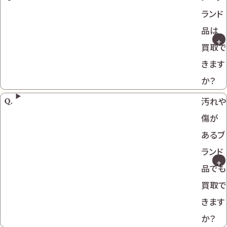
ランド
品は
買取で
きます
か？
汚れや
傷が
あるブ
ランド
品でも
買取で
きます
か？