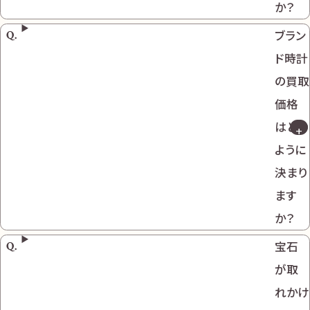
か？
ブラン
ド時計
の買取
価格
はどの
ように
決まり
ます
か？
宝石
が取
れかけ