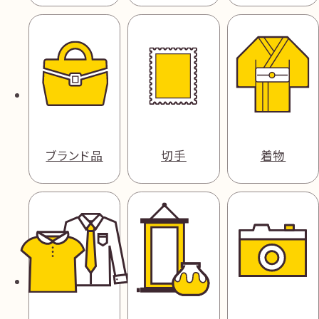
ブランド品
切手
着物