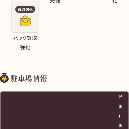
完備
化
バッグ買取
強化
駐車場情報
P
a
r
a