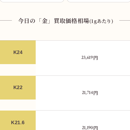
今日の「金」買取価格相場
(1gあたり)
K24
円
23,619
お車の方は
駐車場「パラカ 大阪市長居第１」をご利用く
ださい。
K22
円
21,714
K21.6
円
21,190