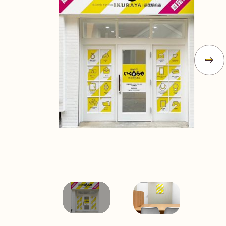
無
料
電話
今すぐ無料査定
で
総合受付
10:00-19:00
（年中無休）/通話料無料
無料相談
メールで
する