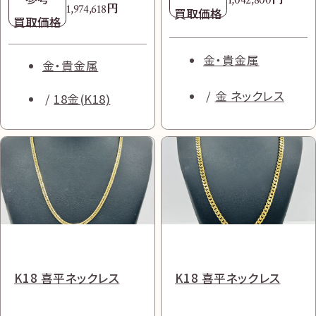
1,042,800
買取価格
買取価格
円
181,000
円
1,974,618
買取価格
買取価格
買取価格
買取価格
ダイヤ・宝石
ダイヤ・宝石
時計
ロレックス
時計
ロレックス
ブランド品
ブランドジュエリ
ブランドジュエリ
ブランド品
金・貴金属
金・貴金属
ー
ー
プラダ
プラダ
金 ネックレス
18金(K18)
オーデマ ピゲ ロイヤル
タグ・ホイヤー カレラ
オーク
CAR5A8K 自動巻き TI/
エルメス ベルト モチー
ティファニー バイザヤー
26239OR.OO.D821C
カーボン グレー
プラダ ヴィッテロダイノ
プラダ バックパック
フ バングル 750 内径約
ド ピアス Pt900
R.01 自動巻き 750/革
2wayバッグ 1BB102
2VZ108 ナイロン
16.0㎝
K18 喜平ネックレス
K18 喜平ネックレス
ブラウン
参考
参考