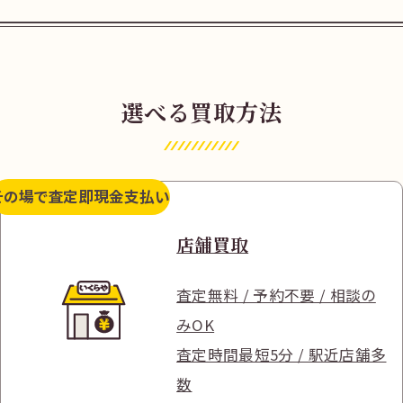
選べる買取方法
その場で査定
即現金支払い
店舗買取
査定無料 / 予約不要 / 相談の
みOK
査定時間最短5分 / 駅近店舗多
数