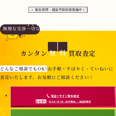
無
料
＞ 衛生管理・感染予防対策実施中！
無理な交渉
一切なし
電話
今すぐ無料査定
無
料
で
カンタン
買取査定
総合受付
10:00-19:00
（年中無休）/通話料無料
どんなご相談でもOK!
お手軽・すばやく・ていねいに
無料相談
メールで
する
査定いたします。お気軽にご相談ください！
電話
今すぐ無料査定
で
総合受付
10:00-19:00
（年中無休）/通話料無料