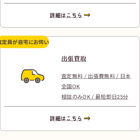
詳細はこちら
査定員が
自宅にお伺い
出張買取
査定無料 / 出張費無料 / 日本
全国OK
相談のみOK / 最短即日25分
詳細はこちら