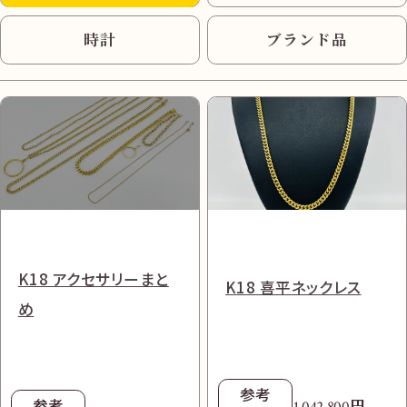
時計
ブランド品
ミキモト ブローチ K18
ロレックス デイトナ
ロレックス エクスプロ
シャネル コメット ピア
プラダ ショルダーバッグ
プラダ ショルダーバッグ
K18 アクセサリーまと
パール直径約12.1mm
116505 自動巻き
K18 喜平ネックレス
ーラー2 216570 自動
ス 750 18K ダイヤ
1BC204 ナイロン×サ
1BD290 ナイロン
め
ダイヤ1.12ct
750RG ピンク
巻き SS ホワイト
フィアーノ
参考
参考
円
127,500
参考
参考
円
177,500
円
円
参考
買取価格
7,065,000
1,288,000
参考
参考
円
買取価格
参考
180,000
円