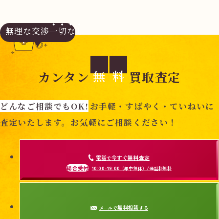
無理な交渉
一切なし
無
料
カンタン
買取査定
どんなご相談でもOK!
お手軽・すばやく・ていねいに
査定いたします。お気軽にご相談ください！
電話
今すぐ無料査定
で
総合受付
10:00-19:00
（年中無休）/通話料無料
無料相談
メールで
する