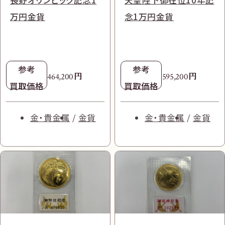
グ 1BB115 ナイロン×
GMT
レザー
長約46.5㎝
巻き 750/革/ラバー ブ
万円金貨
念1万円金貨
サフィアーノ
231.50.43.52.02.001
ルー
自動巻き 750RG シル
参考
参考
円
239,000
円
380,000
参考
バー
買取価格
参考
円
買取価格
195,500
円
199,000
参考
参考
買取価格
参考
円
円
買取価格
464,200
595,200
ダイヤ・宝石
円
1,600,000
ダイヤ・宝石
買取価格
買取価格
参考
買取価格
円
2,466,500
ブランド品
ブランドジュエリ
ブランドジュエリ
ブランド品
買取価格
ー
金・貴金属
金貨
金・貴金属
金貨
ー
プラダ
時計
ウブロ
プラダ
時計
オメガ