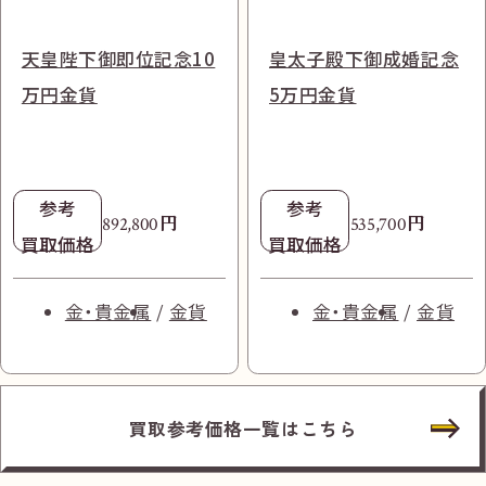
ヴァン クリーフ＆アーペ
ハリー・ウィンストン リ
ウブロ ビッグバンウニコ
パテック フィリップ ノー
プラダ アーケ ショルダ
プラダ ガレリア 2way
ル マンティーニ リング
リークラスターリング
天皇陛下御即位記念10
皇太子殿下御成婚記念
441.OX.1180.RX 箱,
チラス 3800/1A 自動巻
ーバッグ 1BC194 レザ
ハンドバッグ 1BA296
750 約11.5号 ダイヤ
Pt950 約14号
万円金貨
5万円金貨
ケース,ギャランティ 自
き SS ホワイト
ー
サフィアーノ
1.28ct
動巻き 750 アラビアス
参考
ケルトン
参考
参考
円
401,000
円
4,545,500
円
参考
参考
214,500
買取価格
参考
参考
円
円
買取価格
200,000
205,500
買取価格
円
円
892,800
535,700
買取価格
買取価格
買取価格
買取価格
参考
ダイヤ・宝石
円
1,720,500
時計
ダイヤ・宝石
買取価格
ブランド品
ブランド品
ブランドジュエリ
パテック フィリッ
ブランドジュエリ
金・貴金属
金貨
金・貴金属
金貨
プラダ
プラダ
ー
時計
ウブロ
プ
ー
買取参考価格一覧はこちら