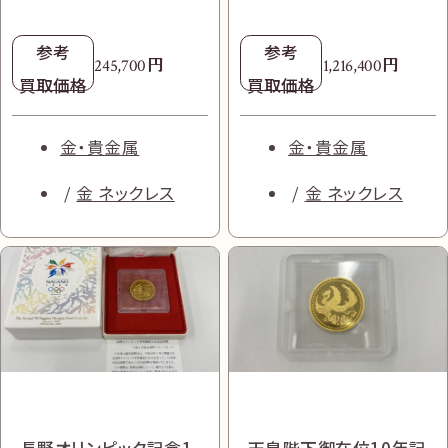
参考
円
円
57,500
1,169,000
円
参考
参考
参考
303,500
買取価格
買取価格
円
円
円
7,727,500
184,000
191,000
買取価格
参考
参考
買取価格
買取価格
買取価格
円
円
245,700
1,216,400
ダイヤ・宝石
買取価格
買取価格
時計
ダイヤ・宝石
時計
ブランド品
ブランド品
ブランドジュエリ
ブランドジュエリ
タグ・ホイヤー
オーデマ ピゲ
金・貴金属
金・貴金属
プラダ
プラダ
ー
ー
金 ネックレス
金 ネックレス
オメガ シーマスター ア
ブルガリ ビーゼロワン
ウブロ クラシックフュー
カルティエ ドゥーブルC
プラダ リエディション
クアテラ 150M コーア
プラダ シンボル・ステッ
ダイヤセラミックネック
ジョン
ネックレス Au750 全長
1978 2wayハンドバッ
クシャル クロノグラフ
チ 2wayバッグ 1BA396
レス 750,セラミック 全
521.OX.7180.LR 自動
約41.4㎝
長野オリンピック記念1
天皇陛下御在位10年記