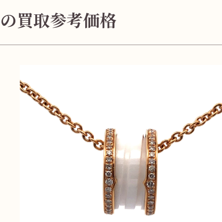
無
料
の買取参考価格
電話
今すぐ無料査定
で
総合受付
10:00-19:00
（年中無休）/通話料無料
無料相談
メールで
する