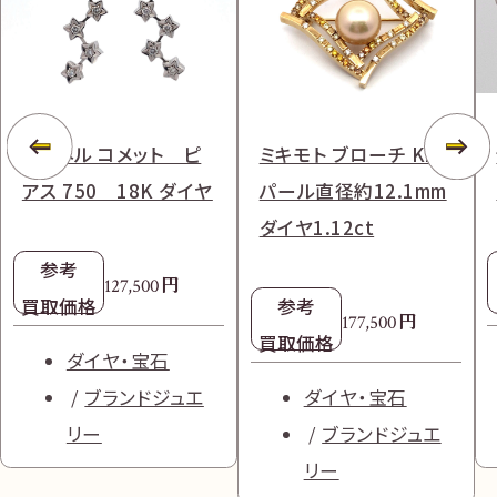
シャネル コメット ピ
ミキモト ブローチ K18
アス 750 18K ダイヤ
パール直径約12.1mm
ダイヤ1.12ct
参考
円
127,500
買取価格
参考
円
177,500
買取価格
ダイヤ・宝石
ブランドジュエ
ダイヤ・宝石
リー
ブランドジュエ
リー