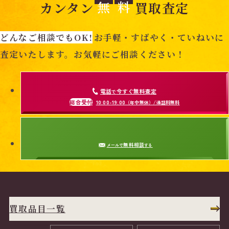
無
料
カンタン
買取査定
どんなご相談でもOK!
お手軽・すばやく・ていねいに
査定いたします。お気軽にご相談ください！
電話
今すぐ無料査定
で
総合受付
10:00-19:00
（年中無休）/通話料無料
無料相談
メールで
する
買取品目一覧