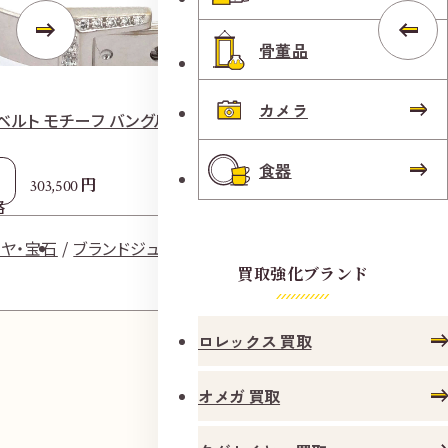
骨董品
カメラ
ベルト モチーフ バングル 750 内径約16.0㎝
カルティエ ドゥー
㎝
食器
円
303,500
格
参考
2
買取価格
ヤ・宝石
ブランドジュエリー
買取強化ブランド
ダイヤ・
ロレックス 買取
オメガ 買取