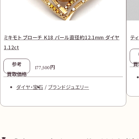
ミキモト ブローチ K18 パール直径約12.1mm ダイヤ
ティ
1.12ct
参考
買
円
177,500
買取価格
ダイヤ・宝石
ブランドジュエリー