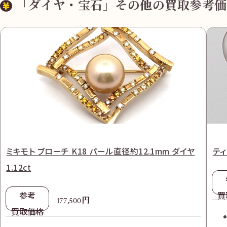
「ダイヤ・宝石」その他の買取参考価
ミキモト ブローチ K18 パール直径約12.1mm ダイヤ
ティ
1.12ct
参考
買
円
177,500
買取価格