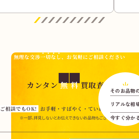
無理な交渉
一切なし
、お気軽にご相談ください
カンタン
無
料
買取査定
そのお品物
リアル
な
相
ご相談でもOK!
お手軽・すばやく・ていねいに査定いた
今すぐ分か
※一部、拝見しないとお伝えできないお品物もございます。