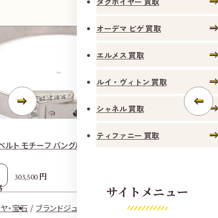
タグホイヤー 買取
オーデマ ピゲ 買取
エルメス 買取
ルイ・ヴィトン 買取
シャネル 買取
ティファニー 買取
ベルト モチーフ バングル 750 内径約16.0㎝
カルティエ ドゥー
㎝
円
303,500
格
参考
サイトメニュー
2
買取価格
ヤ・宝石
ブランドジュエリー