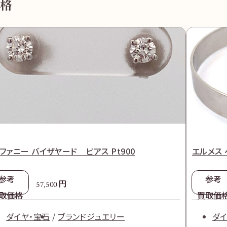
格
ファニー バイザヤード ピアス Pt900
エルメス 
参考
参考
円
57,500
取価格
買取価
ダイヤ・宝石
ブランドジュエリー
ダイ