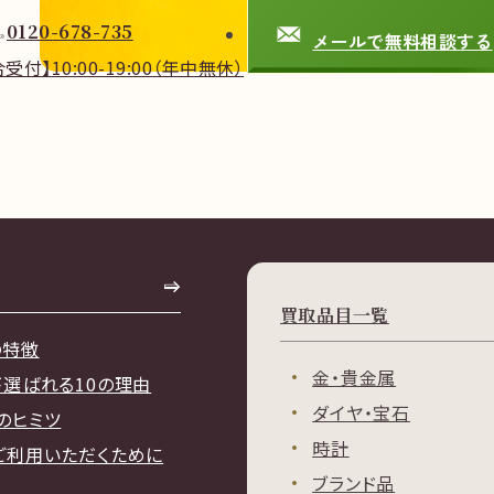
0120-678-735
メールで無料相談する
合受付】
10:00-19:00
（年中無休）
買取品目一覧
の特徴
金・貴金属
が選ばれる10の理由
ダイヤ・宝石
のヒミツ
時計
ご利用いただくために
ブランド品