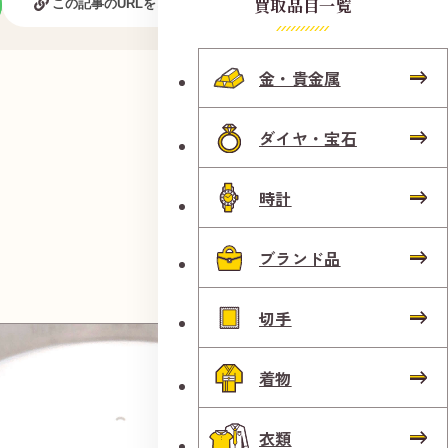
買取品目一覧
この記事のURLをコピーする
金・貴金属
ダイヤ・宝石
時計
ブランド品
切手
着物
衣類