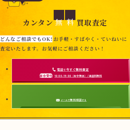
無
料
カンタン
買取査定
どんなご相談でもOK!
お手軽・すばやく・ていねいに
査定いたします。お気軽にご相談ください！
電話
今すぐ無料査定
で
総合受付
10:00-19:00
（年中無休）/通話料無料
無料相談
メールで
する