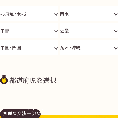
無
料
北海道・東北
関東
中部
近畿
中国・四国
九州・沖縄
電話
今すぐ無料査定
で
総合受付
10:00-19:00
（年中無休）/通話料無料
無料相談
メールで
する
都道府県を選択
無理な交渉
一切なし