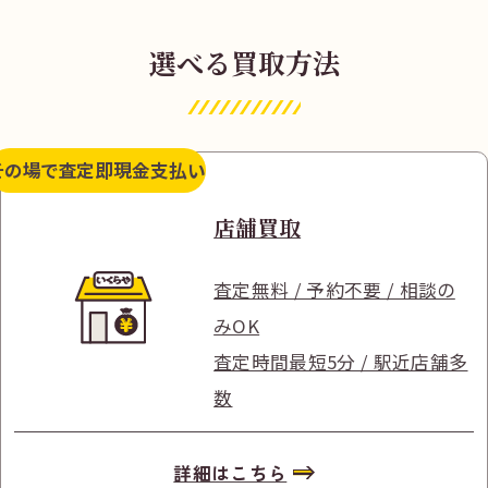
選べる買取方法
その場で査定
即現金支払い
店舗買取
査定無料 / 予約不要 / 相談の
みOK
査定時間最短5分 / 駅近店舗多
数
詳細はこちら