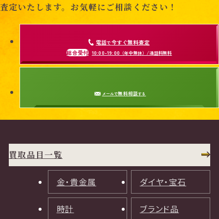
査定いたします。お気軽にご相談ください！
電話
今すぐ無料査定
で
総合受付
10:00-19:00
（年中無休）/通話料無料
無料相談
メールで
する
買取品目一覧
金・貴金属
ダイヤ・宝石
時計
ブランド品