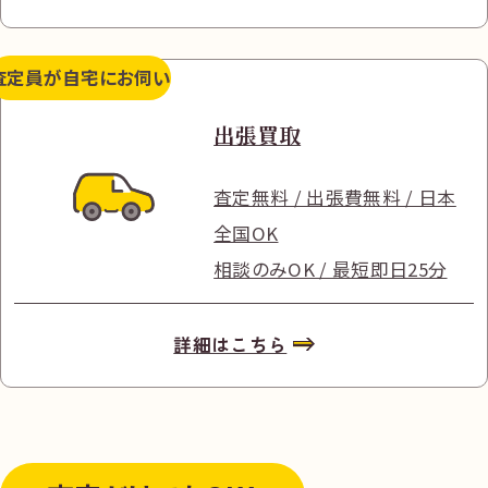
査定員が
自宅にお伺い
出張買取
査定無料 / 出張費無料 / 日本
全国OK
相談のみOK / 最短即日25分
詳細はこちら