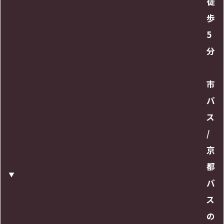
徒
歩
URL
5
分
https://maps.app.goo.gl/GhkcW9Tc9k69Atp
L9
市
バ
ス
/
京
都
バ
ス
の