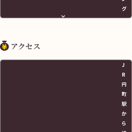
グ
住所
アクセス
京都府京都市中京区西ノ京伯楽町14‐43
J
料金
R
円
査定のみでも30分無料
町
駅
営業時間
か
ら
7:00~20:00