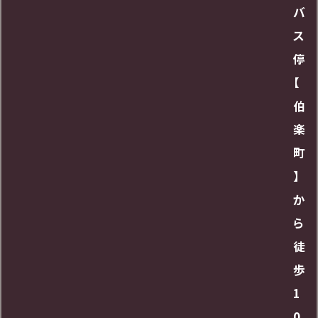
バ
ス
停
【
伯
楽
町
】
か
ら
徒
歩
1
0