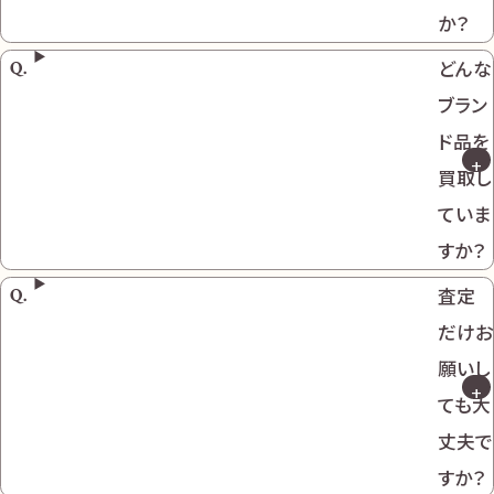
か？
どんな
ブラン
ド品を
買取し
ていま
すか？
査定
だけお
願いし
ても大
丈夫で
すか？