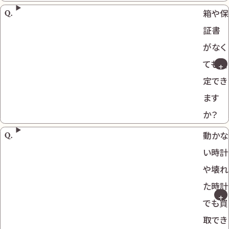
箱や保
証書
がなく
ても査
定でき
ます
か？
動かな
い時計
や壊れ
た時計
でも買
取でき