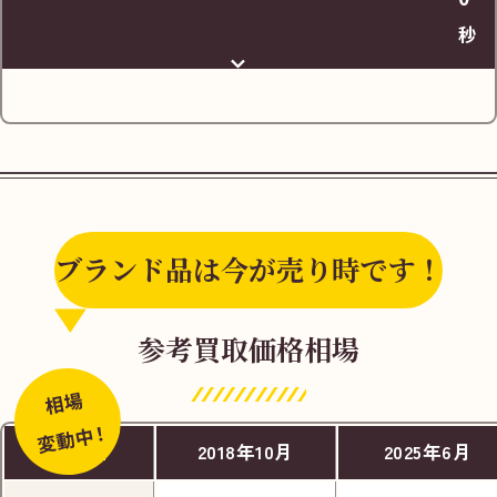
秒
ブランド品は今が売り時です！
JR円町駅出口(正面にエディオン 円町店が見
参考買取価格相場
える側)を出て、丸太町通りを左へ
相場
変動中！
商品名
2018年10月
2025年6月