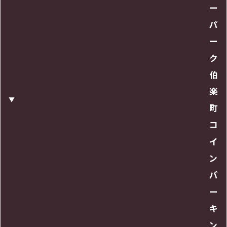
ー
パ
ー
ク
伯
楽
町
コ
イ
ン
パ
ー
キ
ン