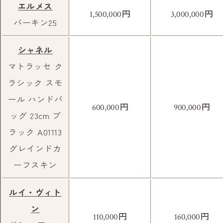
エルメス
円
円
1,500,000
3,000,000
バーキン25
シャネル
そのまま右手に西ノ京シティホールが見える
マトラッセ ク
まで直進します。
ラシック スモ
ール ハンドバ
円
円
600,000
900,000
ッグ 23cm ブ
ラック A01113
グレインドカ
ーフスキン
信号を渡った先の2軒目が当店です。目印とし
ルイ・ヴィト
て店の前はバス停（伯楽町）です。
ン
円
円
110,000
160,000