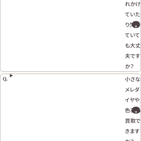
れかけ
ていた
り欠け
ていて
も大丈
夫です
か？
小さな
メレダ
イヤや
色石も
買取で
きます