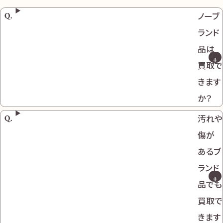
ノーブ
ランド
品は
買取で
きます
か？
汚れや
傷が
あるブ
ランド
品でも
買取で
きます