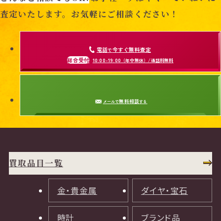
査定いたします。お気軽にご相談ください！
電話
今すぐ無料査定
で
総合受付
10:00-19:00
（年中無休）/通話料無料
無料相談
メールで
する
買取品目一覧
金・貴金属
ダイヤ・宝石
時計
ブランド品