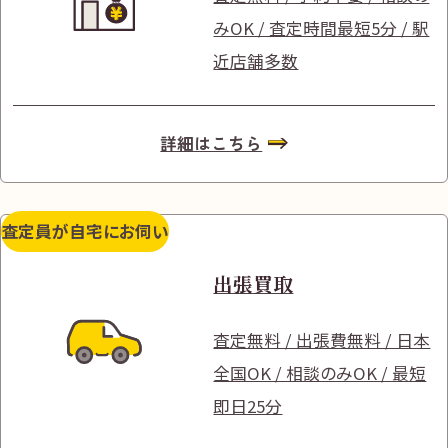
みOK / 査定時間最短5分 / 駅
近店舗多数
詳細はこちら
査定員が自宅にお伺い
出張買取
査定無料 / 出張費無料 / 日本
全国OK / 相談のみOK / 最短
即日25分