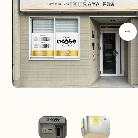
無
料
電話
今すぐ無料査定
で
総合受付
10:00-19:00
（年中無休）/通話料無料
無料相談
メールで
する