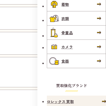
着物
羽曳野
白鳥店
衣類
骨董品
豊中桜
塚店
カメラ
食器
ウイス
テ野田
阪神店
買取強化ブランド
服部天
神駅前
ロレックス 買取