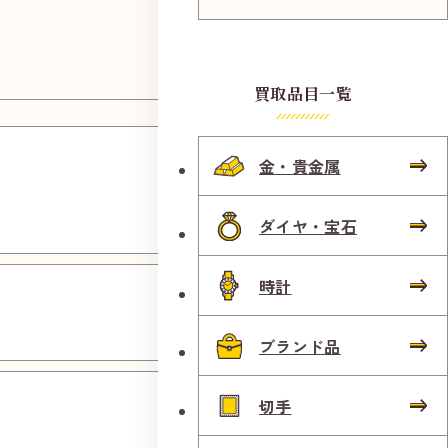
買取品目一覧
天王寺
金・貴金属
舟橋町
店
ダイヤ・宝石
田尻嘉
時計
祥寺店
ブランド品
北巽駅
切手
前店