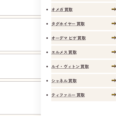
店
オメガ 買取
大阪長
タグホイヤー 買取
原駅東
オーデマ ピゲ 買取
店
エルメス 買取
姫島駅
ルイ・ヴィトン 買取
前店
シャネル 買取
ルシオ
ーレ蛍
ティファニー 買取
池店