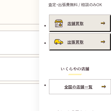
査定・出張費無料 / 相談のみOK
店舗買取
西院四
出張買取
条通店
西友桂
いくらやの店舗
店
全国の店舗一覧
銀閣寺
白川通
店