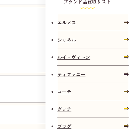
ブランド品買取リスト
イズミ
ヤショッ
エルメス
ピング
シャネル
センタ
ー 六地
ルイ・ヴィトン
蔵店
ティファニー
常盤駅
前店
コーチ
グッチ
円町店
プラダ