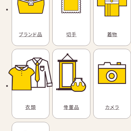
ブランド品
切手
着物
衣類
骨董品
カメラ