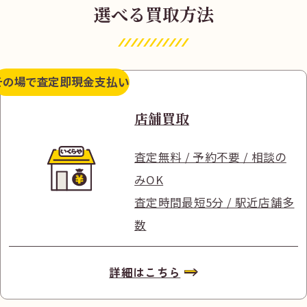
選べる買取方法
その場で査定
即現金支払い
店舗買取
査定無料 / 予約不要 / 相談の
みOK
査定時間最短5分 / 駅近店舗多
数
詳細はこちら