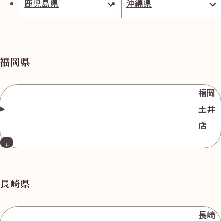
鹿児島県
沖縄県
無
料
福岡県
福岡
電話
今すぐ無料査定
で
総合受付
10:00-19:00
（年中無休）/通話料無料
土井
店
無料相談
メールで
する
長崎県
長崎