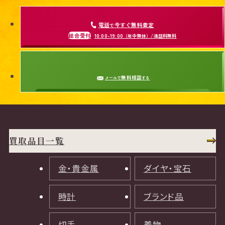
電話
今すぐ無料査定
で
総合受付
10:00-19:00
（年中無休）/通話料無料
無料相談
メールで
する
買取品目一覧
金・貴金属
ダイヤ・宝石
時計
ブランド品
切手
着物