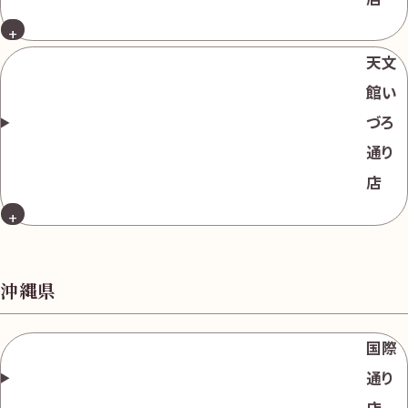
天文
館い
づろ
通り
店
沖縄県
国際
通り
店