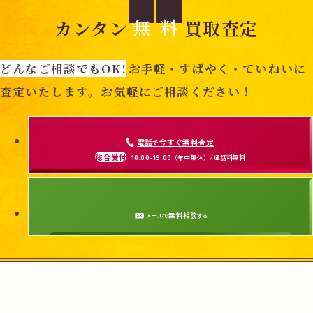
無
料
カンタン
買取査定
どんなご相談でもOK!
お手軽・すばやく・ていねいに
査定いたします。お気軽にご相談ください！
電話
今すぐ無料査定
で
総合受付
10:00-19:00
（年中無休）/通話料無料
無料相談
メールで
する