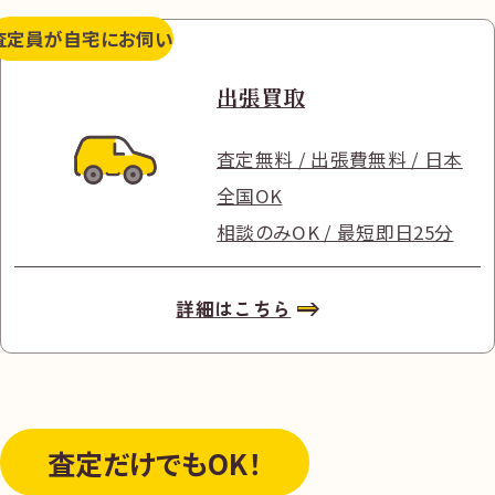
査定員が
自宅にお伺い
出張買取
査定無料 / 出張費無料 / 日本
全国OK
相談のみOK / 最短即日25分
詳細はこちら
査定だけ
でもOK！