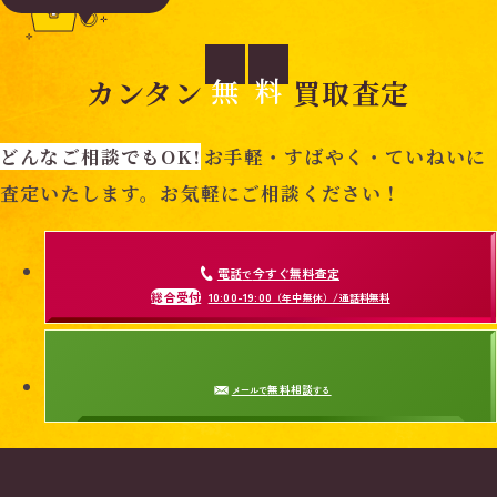
無
料
カンタン
買取査定
どんなご相談でもOK!
お手軽・すばやく・ていねいに
査定いたします。お気軽にご相談ください！
電話
今すぐ無料査定
で
総合受付
10:00-19:00
（年中無休）/通話料無料
無料相談
メールで
する