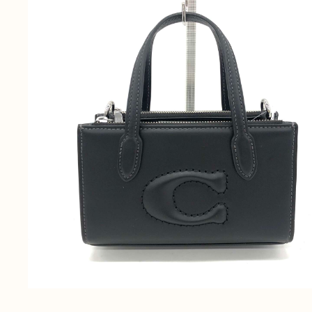
無
料
電話
今すぐ無料査定
で
総合受付
10:00-19:00
（年中無休）/通話料無料
無料相談
メールで
する