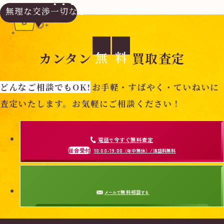
無理な交渉
一切なし
無
料
カンタン
買取査定
どんなご相談でもOK!
お手軽・すばやく・ていねいに
査定いたします。お気軽にご相談ください！
電話
今すぐ無料査定
で
総合受付
10:00-19:00
（年中無休）/通話料無料
無料相談
メールで
する