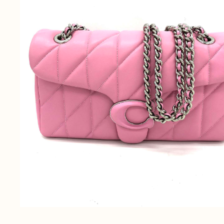
無
料
電話
今すぐ無料査定
で
総合受付
10:00-19:00
（年中無休）/通話料無料
無料相談
メールで
する