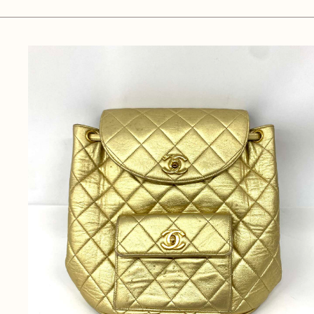
無
料
電話
今すぐ無料査定
で
総合受付
10:00-19:00
（年中無休）/通話料無料
無料相談
メールで
する