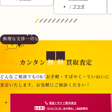
プラダ
無理な交渉
一切なし
無
料
カンタン
買取査定
どんなご相談でもOK!
お手軽・すばやく・ていねいに
査定いたします。お気軽にご相談ください！
電話
今すぐ無料査定
で
総合受付
10:00-19:00
（年中無休）/通話料無料