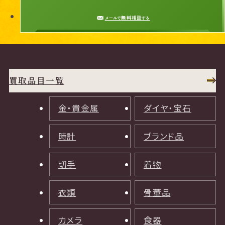
無料相談
メールで
する
買取品目一覧
金・貴金属
ダイヤ・宝石
時計
ブランド品
切手
着物
衣類
骨董品
カメラ
食器