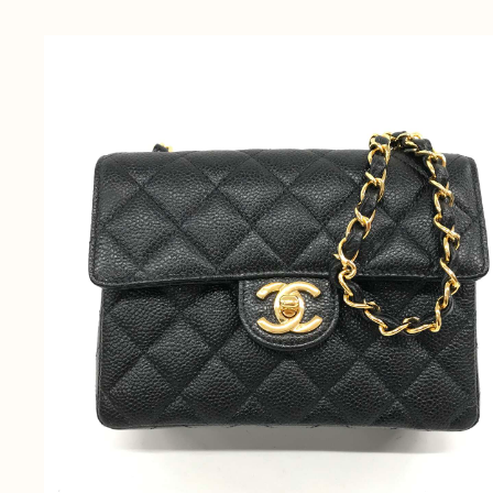
無
料
電話
今すぐ無料査定
で
総合受付
10:00-19:00
（年中無休）/通話料無料
無料相談
メールで
する