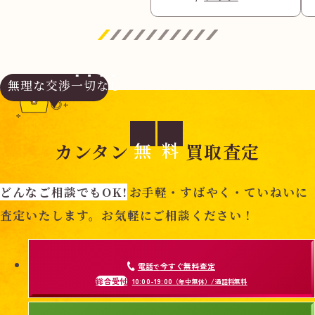
無理な交渉
一切なし
無
料
カンタン
買取査定
どんなご相談でもOK!
お手軽・すばやく・ていねいに
査定いたします。お気軽にご相談ください！
電話
今すぐ無料査定
で
総合受付
10:00-19:00
（年中無休）/通話料無料