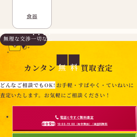
食器
無理な交渉
一切なし
無
料
カンタン
買取査定
どんなご相談でもOK!
お手軽・すばやく・ていねいに
査定いたします。お気軽にご相談ください！
電話
今すぐ無料査定
で
総合受付
10:00-19:00
（年中無休）/通話料無料