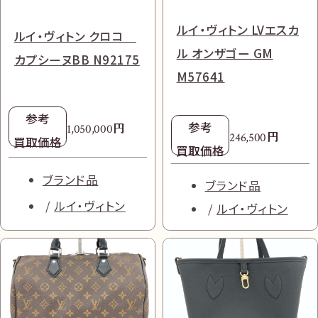
無
料
ルイ・ヴィトン LVエスカ
ルイ・ヴィトン クロコ
ル オンザゴー GM
カプシーヌBB N92175
M57641
参考
参考
円
1,050,000
円
電話
今すぐ無料査定
246,500
で
買取価格
買取価格
総合受付
10:00-19:00
（年中無休）/通話料無料
ブランド品
ブランド品
ルイ・ヴィトン
無料相談
メールで
する
ルイ・ヴィトン