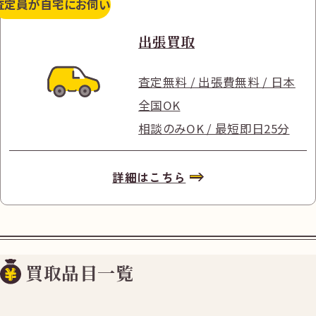
査定員が
自宅にお伺い
出張買取
査定無料 / 出張費無料 / 日本
全国OK
相談のみOK / 最短即日25分
詳細はこちら
買取品目一覧