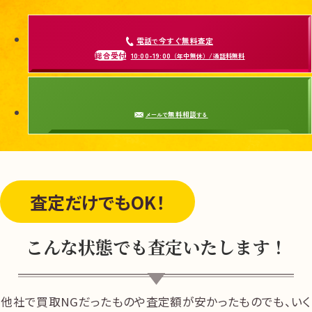
電話
今すぐ無料査定
で
総合受付
10:00-19:00
（年中無休）/通話料無料
無料相談
メールで
する
査定だけ
でもOK！
こんな状態でも査定いたします！
他社で買取NGだったものや査定額が安かったものでも、いく