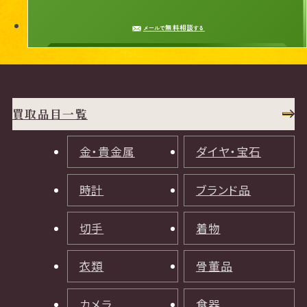
無料相談
メールで
する
買取品目一覧
金・貴金属
ダイヤ・宝石
時計
ブランド品
切手
着物
衣類
骨董品
カメラ
食器