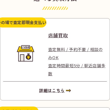
その場で査定
即現金支払い
店舗買取
査定無料 / 予約不要 / 相談の
みOK
査定時間最短5分 / 駅近店舗多
数
詳細はこちら