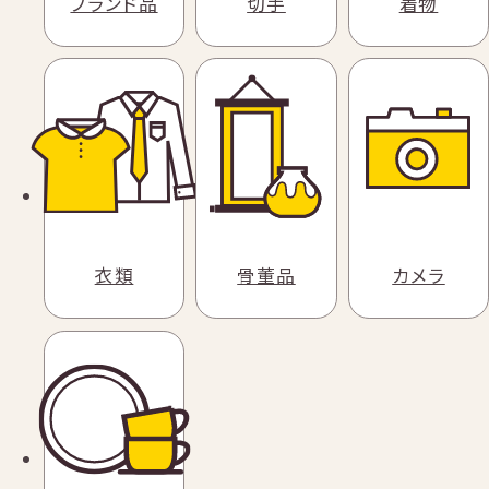
ブランド品
切手
着物
衣類
骨董品
カメラ