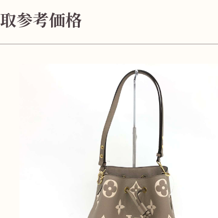
無
料
取参考価格
電話
今すぐ無料査定
で
総合受付
10:00-19:00
（年中無休）/通話料無料
無料相談
メールで
する