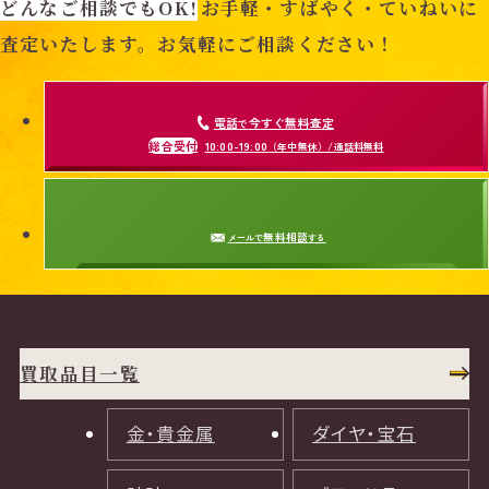
どんなご相談でもOK!
お手軽・すばやく・ていねいに
査定いたします。お気軽にご相談ください！
電話
今すぐ無料査定
で
総合受付
10:00-19:00
（年中無休）/通話料無料
無料相談
メールで
する
買取品目一覧
金・貴金属
ダイヤ・宝石