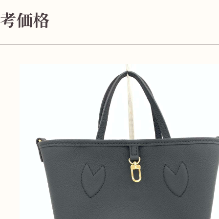
無
料
考価格
電話
今すぐ無料査定
で
総合受付
10:00-19:00
（年中無休）/通話料無料
無料相談
メールで
する