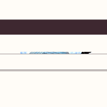
.app.goo.gl/XJYJQmpgU2u1LgWYA