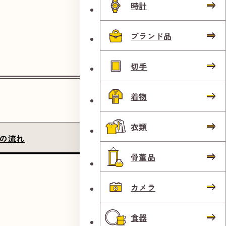
時計
ブランド品
切手
着物
衣類
の流れ
店長のご挨拶
骨董品
カメラ
食器