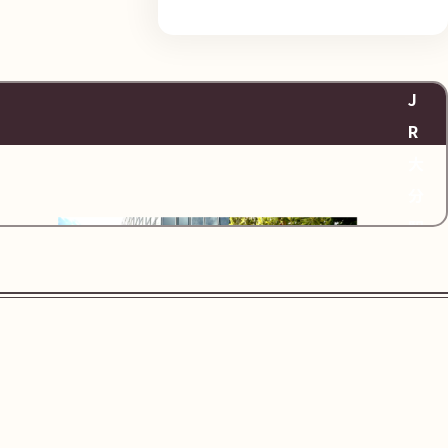
町
パ
ー
J
キ
R
ン
大
グ
分
駅
よ
り
徒
歩
8
分