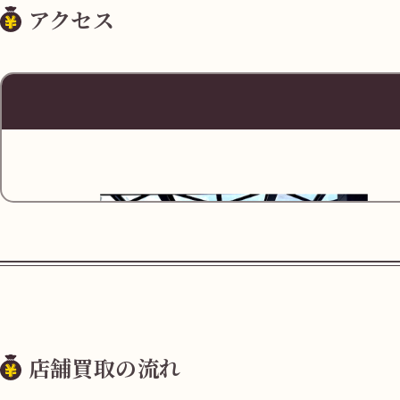
アクセス
料金
30分毎100円
営業時間
10:00-18:00
URL
https://maps
店舗買取の流れ