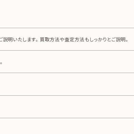
SMBC日興証券を左折
ご説明いたします。 買取方法や査定方法もしっかりとご説明。
。
トキハ本店を通過し、約220m直進