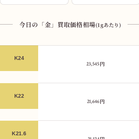
今日の「金」買取価格相場
(1gあたり)
カレー店「ASH」を左折し、ガレリア竹町商店
K24
円
23,545
街の中へ
K22
円
21,646
K21.6
21,124