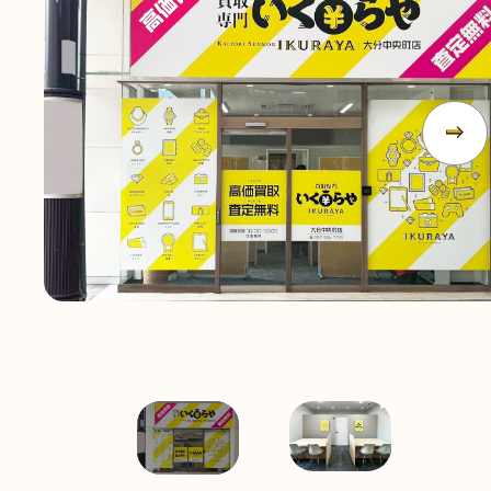
無
料
電話
今すぐ無料査定
で
総合受付
10:00-19:00
（年中無休）/通話料無料
無料相談
メールで
する