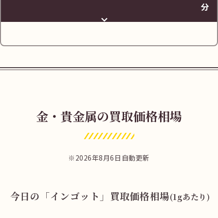
分
https://maps.app.goo.gl/XJYJQmpgU2u1Lg
WYA
金・貴金属の買取価格相場
JR大分駅 北口からセントポルタ中央町商店
街へ
2026年8月6日自動更新
今日の「インゴット」買取価格相場
(1gあたり)