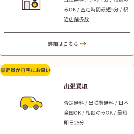
みOK / 査定時間最短5分 / 駅
近店舗多数
詳細はこちら
査定員が自宅にお伺い
出張買取
査定無料 / 出張費無料 / 日本
全国OK / 相談のみOK / 最短
即日25分