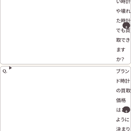
い時計
や壊れ
た時計
でも買
取でき
ます
か？
ブラン
ド時計
の買取
価格
はどの
ように
決まり