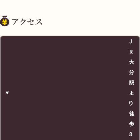
住所
アクセス
大分県大分市中央町２丁目９
J
料金
R
大
30分毎100円
分
駅
営業時間
よ
り
10:00-18:00
徒
歩
URL
8