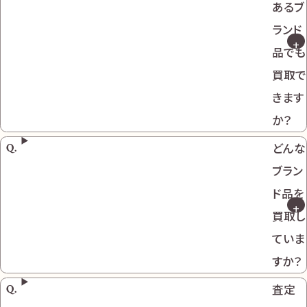
あるブ
ランド
品でも
買取で
きます
か？
どんな
ブラン
ド品を
買取し
ていま
すか？
査定