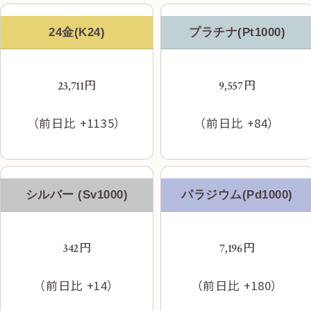
24金(K24)
プラチナ(Pt1000)
SMBC日興証券を左折
円
円
23,711
9,557
（前日比
+1135
）
（前日比
+84
）
シルバー (Sv1000)
パラジウム(Pd1000)
円
円
342
7,196
左手にアーケード、道路右向かいにトキハを
見ながら直進
（前日比
+14
）
（前日比
+180
）