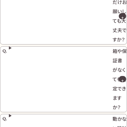
だけお
願いし
ても大
丈夫で
すか？
箱や保
証書
がなく
ても査
定でき
ます
か？
動かな