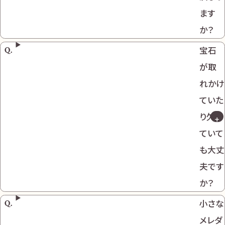
ます
か？
宝石
が取
れかけ
ていた
り欠け
ていて
も大丈
夫です
か？
小さな
メレダ