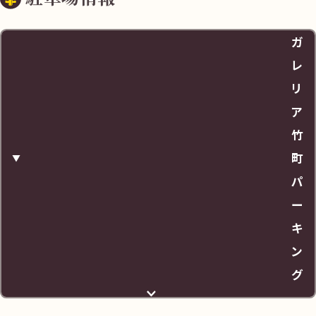
ガ
レ
リ
ア
竹
町
パ
ー
キ
ン
グ