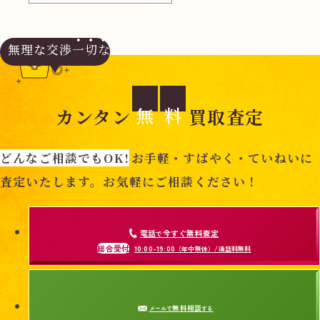
無理な交渉
一切なし
無
料
カンタン
買取査定
どんなご相談でもOK!
お手軽・すばやく・ていねいに
査定いたします。お気軽にご相談ください！
電話
今すぐ無料査定
で
総合受付
10:00-19:00
（年中無休）/通話料無料
無料相談
メールで
する