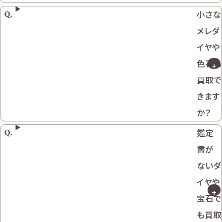
小さな
メレダ
イヤや
色石も
買取で
きます
か？
鑑定
書が
ないダ
イヤや
宝石で
も買取