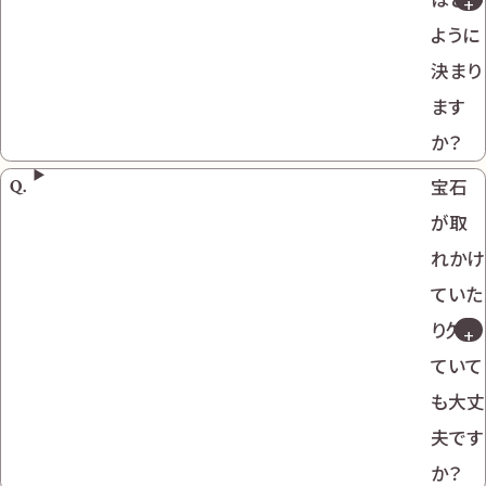
ように
決まり
ます
か？
宝石
が取
れかけ
ていた
り欠け
ていて
も大丈
夫です
か？