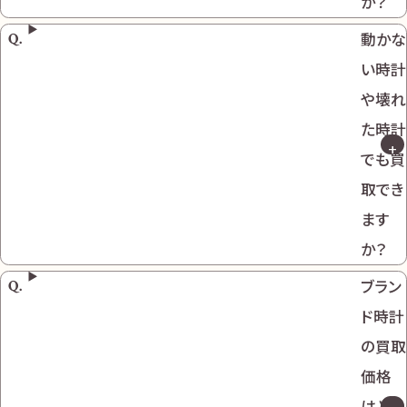
か？
動かな
い時計
や壊れ
た時計
でも買
取でき
ます
か？
ブラン
ド時計
の買取
価格
はどの