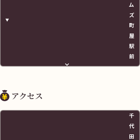
ム
ズ
町
屋
駅
前
住所
アクセス
東京都荒川区町屋1-2
千
料金
代
田
20分 / 220円