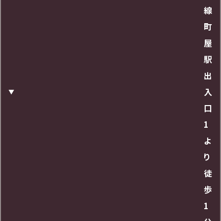
線
町
営業時間
屋
駅
24時間
出
入
URL
口
1
https://maps.app.goo.gl/bThPgJzKyV76uDK
よ
a6
り
徒
歩
1