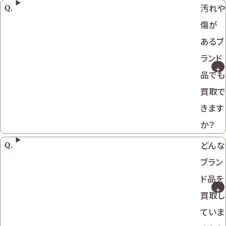
汚れや
傷が
あるブ
ランド
品でも
買取で
きます
か？
どんな
ブラン
ド品を
買取し
ていま