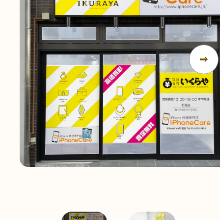
無
料
電話
今すぐ無料査定
で
総合受付
10:00-19:00
（年中無休）/通話料無料
無料相談
メールで
する