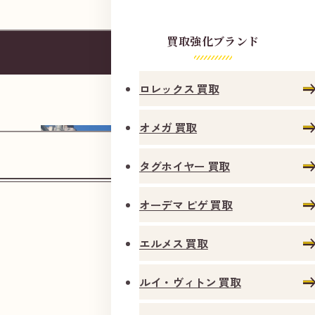
駅
前
買取強化ブランド
千
代
田
ロレックス 買取
線
オメガ 買取
町
屋
タグホイヤー 買取
駅
出
オーデマ ピゲ 買取
入
エルメス 買取
口
1
ルイ・ヴィトン 買取
よ
三井住友銀行 町屋支店様を右手に、直進して
り