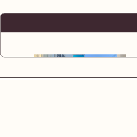
営業時間
24時間
URL
https://maps
千代田線 町屋駅 出入口1を出ます。