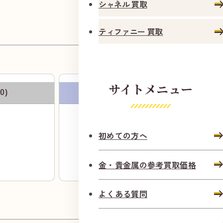
シャネル 買取
ください。
徒
歩
ティファニー 買取
1
分
サイトメニュー
0)
パラジウム(Pd1000)
円
7,160
初めての方へ
（前日比
-36
）
金・貴金属の参考買取価格
よくある質問