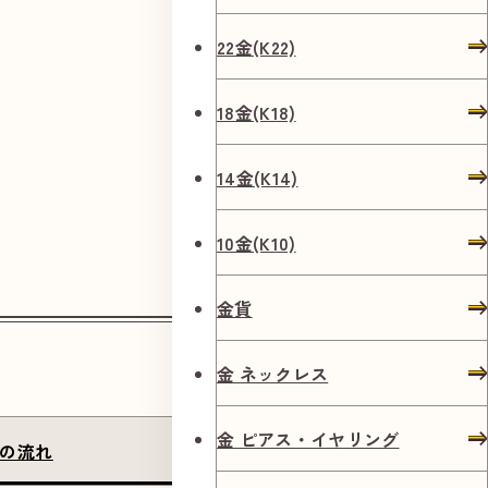
22金(K22)
18金(K18)
14金(K14)
10金(K10)
金貨
金 ネックレス
金 ピアス・イヤリング
の流れ
店長のご挨拶