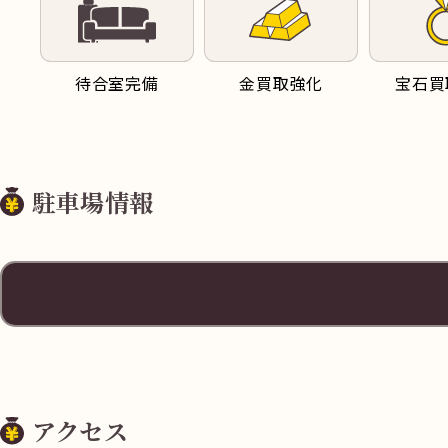
待合室完備
金買取強化
宝石買
駐車場情報
住所
東京都荒川区町
アクセス
料金
20分 / 220円