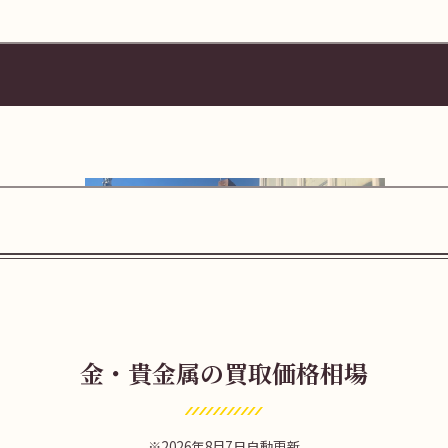
.app.goo.gl/bThPgJzKyV76uDKa6
金・貴金属の買取価格相場
出口を出て右に三井住友銀行 町屋支店様が
2026年8月7日自動更新