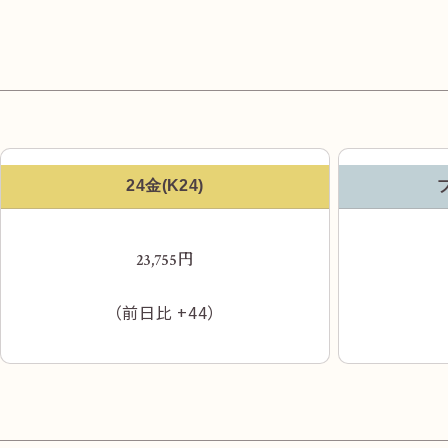
24金(K24)
円
23,755
（前日比
+44
）
そのまま直進して頂くと、右手に「麵家 千祥」
がございますのでそのまま通過してください。