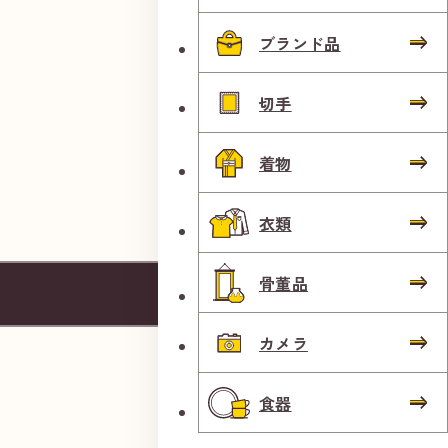
ブランド品
切手
着物
衣類
タ
骨董品
イ
カメラ
ム
ズ
食器
町
屋