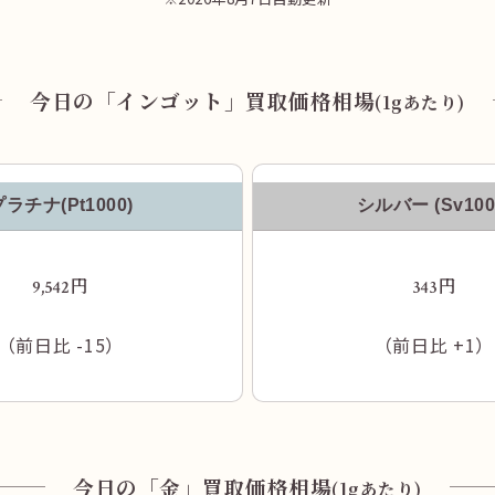
ございますので、右折します。
今日の「インゴット」買取価格相場
(1gあたり)
プラチナ(Pt1000)
シルバー (Sv100
円
円
9,542
343
（前日比
-15
）
（前日比
+1
）
様
「麵家 千祥」様の先にある「ハウスパートナー」
様の隣が当店となります。
今日の「金」買取価格相場
(1gあたり)