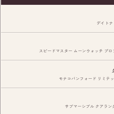
デイトナ R
スピードマスター ムーンウォッチ プロフェッショ
東武宇都宮駅前交番前の信号を渡り、右折
お進みください
モナコバンフォード リミテッドエ
サブマーシブル クアランタ Re