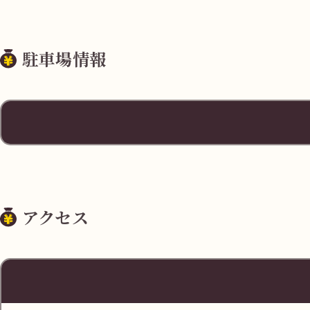
駐車場情報
住所
栃木県宇都宮
アクセス
料金
駐車料金サービ
営業時間
10:00-19:00