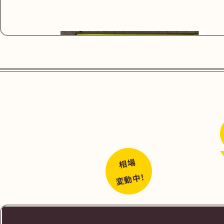
URL
https://maps
東武宇都宮駅改札口を西口方面にお進みく
相場
さい
変動中！