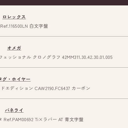
ロレックス
ef.116500LN 白文字盤
オメガ
ナル クロノグラフ 42MM311.30.42.30.01.005
にて
太陽生命ビル横の大型ビジョンが見えてきます
タグ・ホイヤー
のでそのままお進みください。
ディション CAW2190.FC6437 カーボン
パネライ
f.PAM00692 Ti×ラバー AT 青文字盤