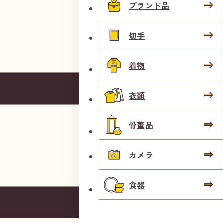
ブランド品
切手
着物
タ
衣類
イ
ム
骨董品
パ
ー
カメラ
ク
伝
食器
馬
東
町
武