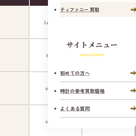
ティファニー 買取
円
円
2,660,000
4,180,000
サイトメニュー
円
円
332,000
522,000
初めての方へ
太陽生命ビルの隣、宇都宮プライムビル 1階に
いくらや東武宇都宮駅前店がございます。
円
円
665,000
950,000
時計の参考買取価格
よくある質問
円
円
636,000
760,000