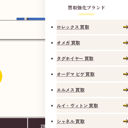
第
宇
買取強化ブランド
4
都
5
宮
ロレックス 買取
パ
駅
ー
よ
オメガ 買取
キ
り
ン
徒
タグホイヤー 買取
グ
歩
オーデマ ピゲ 買取
３
分
エルメス 買取
東京街道を（北方面）東武デパート・ユニオン通
り ・大通り方面にお進みください
ルイ・ヴィトン 買取
シャネル 買取
2020年11月
2025年6月