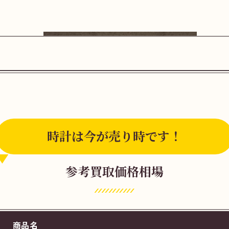
.app.goo.gl/HhkPCHrNXXpWXbeJ7
時計は今が売り時です！
だ
バスターミナル、タクシー乗り場より西口を出て
参考買取価格相場
頂き右方向へお進みください。
商品名