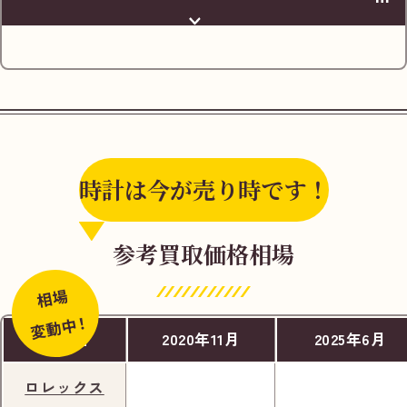
時計は今が売り時です！
小田急電鉄「小田急相模原駅」の改札を出た
参考買取価格相場
ら、
右へ進み、南口へ向かいます。
相場
変動中！
商品名
2020年11月
2025年6月
ロレックス