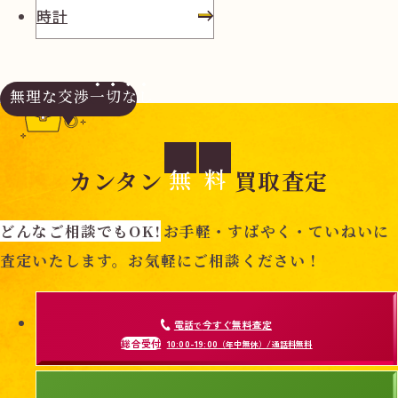
時計
無理な交渉
一切なし
無
料
カンタン
買取査定
どんなご相談でもOK!
お手軽・すばやく・ていねいに
査定いたします。お気軽にご相談ください！
電話
今すぐ無料査定
で
総合受付
10:00-19:00
（年中無休）/通話料無料