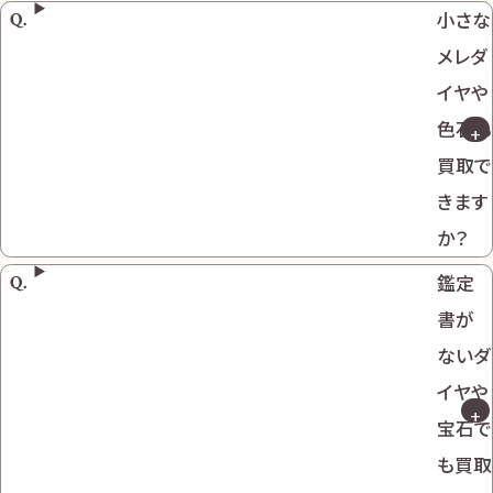
小さな
メレダ
イヤや
色石も
買取で
きます
か？
鑑定
書が
ないダ
イヤや
宝石で
も買取