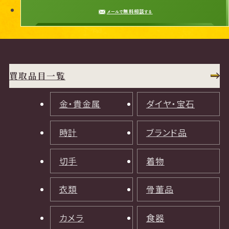
無料相談
メールで
する
買取品目一覧
金・貴金属
ダイヤ・宝石
時計
ブランド品
切手
着物
衣類
骨董品
カメラ
食器