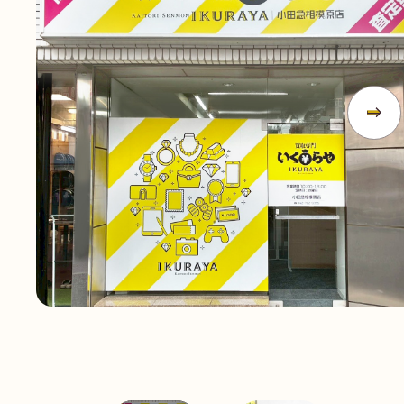
無
料
電話
今すぐ無料査定
で
総合受付
10:00-19:00
（年中無休）/通話料無料
無料相談
メールで
する