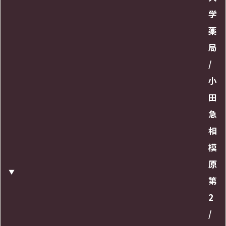
学
薬
局
/
小
田
急
相
模
原
第
2
/