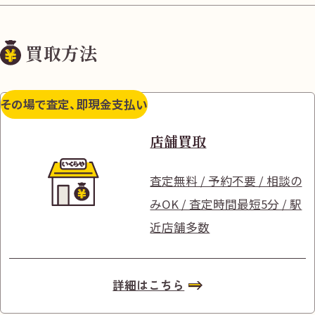
買取方法
その場で査定、即現金支払い
店舗買取
査定無料 / 予約不要 / 相談の
みOK / 査定時間最短5分 / 駅
近店舗多数
詳細はこちら