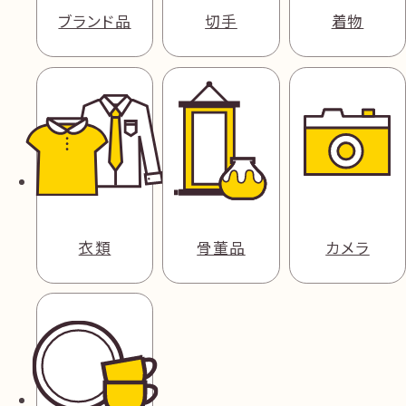
ブランド品
切手
着物
衣類
骨董品
カメラ