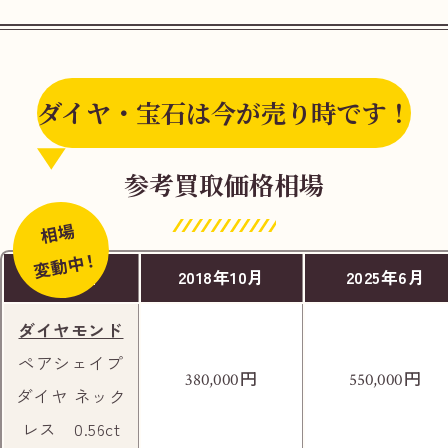
ダイヤ・宝石は今が売り時です！
東武大師線改札を出ます。
参考買取価格相場
相場
変動中！
商品名
2018年10月
2025年6月
ダイヤモンド
ペアシェイプ
円
円
380,000
550,000
道なりに歩くと大きな通りに当たるので右へ
ダイヤ ネック
進みます。
レス 0.56ct