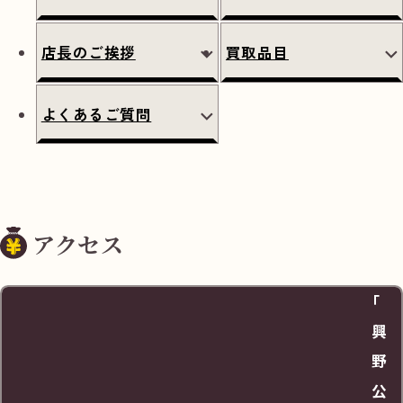
店長のご挨拶
買取品目
よくあるご質問
アクセス
「
興
野
公