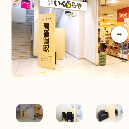
無
料
電話
今すぐ無料査定
で
総合受付
10:00-19:00
（年中無休）/通話料無料
無料相談
メールで
する