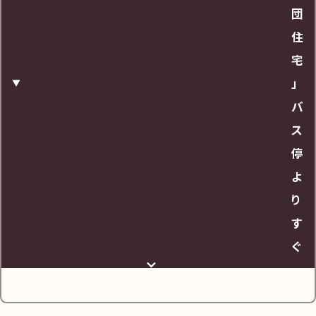
団
住
宅
」
バ
ス
停
よ
り
す
ぐ