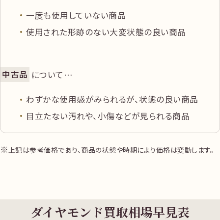
ダイヤモンド
一度も使用していない商品
ネックレス K18
使用された形跡のない大変状態の良い商品
全長約44.0㎝
中古品
ダイヤ0.788ct
円
220,000
ダイヤ1.05ct 総
中古品
について…
重量約11.89g
わずかな使用感がみられるが、状態の良い商品
ダイヤモンド
目立たない汚れや、小傷などが見られる商品
ブレスレット
Pt850 内径約
上記は参考価格であり、商品の状態や時期により価格は変動します。
中古品
18.0㎝ ダイヤ
円
365,000
5.00ct 総重量約
35.30gルース
1.268ct
ダイヤモンド買取相場早見表