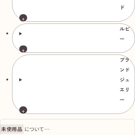
0.90ct 総重量
ド
約5.95g
ダイヤモンド
ルビ
ピアス Pt900
ー
ダイヤ
0.356/0.315ct ダ
ブラ
イヤ
中古品
ンド
0.119/0.120ct ダ
ジュ
円
135,000
イヤ
エリ
0.107/0.110ct 総
ー
重量約2.73gル
ース3.080ct
未使用品
について…