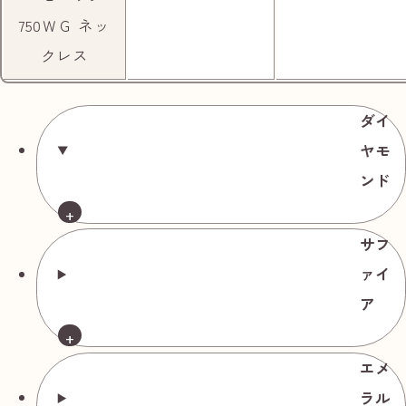
750ＷＧ ネッ
2分歩くとヨークプライスの駐車場が見えま
クレス
す。
ダイ
ヤモ
ンド
サフ
商品名
参考買取価格相場
ァイ
入ると左手に「いくらやヨークプライス西新井
ダイヤモンド
ア
店」がございます。
リング Pt900
約6号 ダイヤ
中古品
エメ
1.95ct ダイヤ
円
190,000
ラル