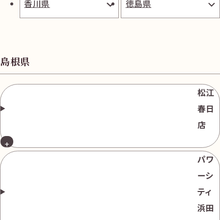
香川県
徳島県
無
料
島根県
松江
電話
今すぐ無料査定
で
総合受付
10:00-19:00
（年中無休）/通話料無料
春日
店
無料相談
メールで
する
パワ
ーシ
ティ
浜田