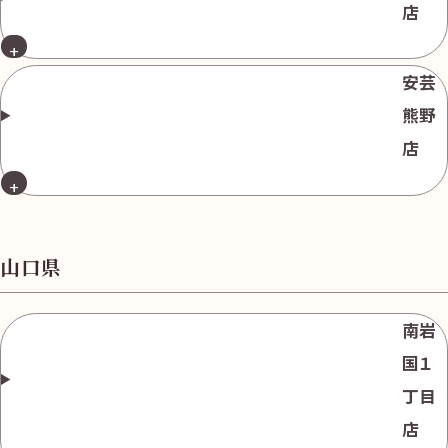
店
安芸
熊野
店
山口県
南岩
国１
丁目
店