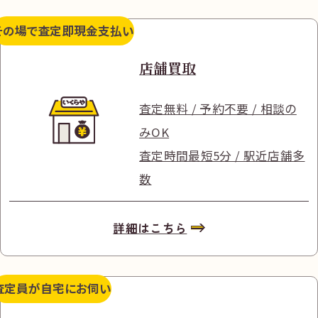
その場で査定
即現金支払い
店舗買取
査定無料 / 予約不要 / 相談の
みOK
査定時間最短5分 / 駅近店舗多
数
詳細はこちら
査定員が
自宅にお伺い