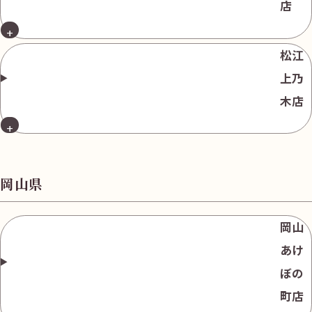
店
松江
上乃
木店
岡山県
岡山
あけ
ぼの
町店