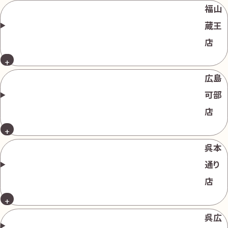
福山
蔵王
店
広島
可部
店
呉本
通り
店
呉広