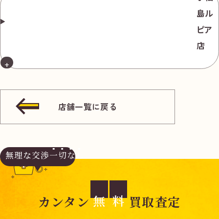
島ル
ピア
店
店舗一覧に戻る
無理な交渉
一切なし
無
料
カンタン
買取査定