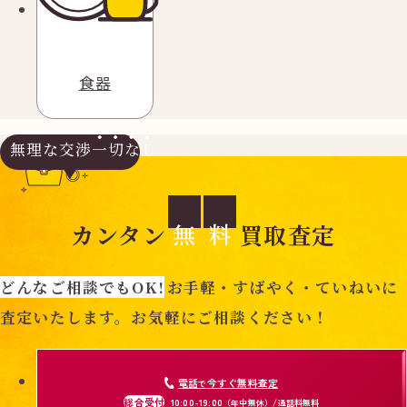
食器
無理な交渉
一切なし
無
料
カンタン
買取査定
どんなご相談でもOK!
お手軽・すばやく・ていねいに
査定いたします。お気軽にご相談ください！
電話
今すぐ無料査定
で
総合受付
10:00-19:00
（年中無休）/通話料無料