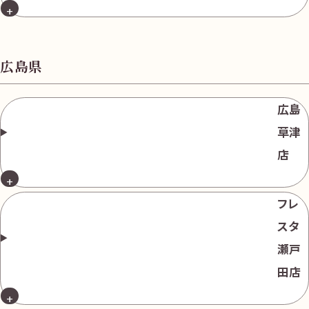
広島県
広島
草津
店
フレ
スタ
瀬戸
田店