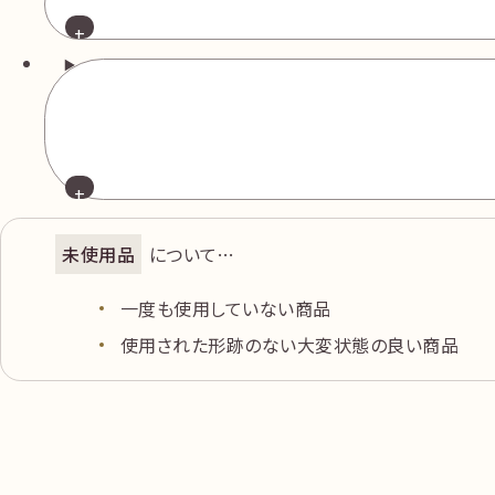
ース3.080ct
進むといくらやがあります。
ダイヤモンド
ネックレス K18 全長約44.0㎝ ダイヤ
1.05ct 総重量約11.89g
ダイヤモンド
未使用品
について…
ブレスレット Pt850 内径約18.0㎝ 
一度も使用していない商品
約35.30gルース1.268ct
使用された形跡のない大変状態の良い商品