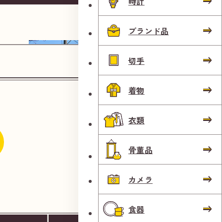
時計
日
団
ブランド品
地
切手
口
」
着物
バ
ス
衣類
停
よ
骨董品
り
一時停止標識のある交差点を直進します。
徒
カメラ
歩
1
食器
分