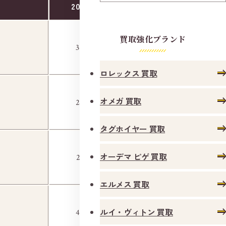
2018年10月
2025年6月
買取強化ブランド
円
円
380,000
550,000
ロレックス 買取
オメガ 買取
円
円
280,000
600,000
ローソンの交差点を渡ります。
タグホイヤー 買取
円
円
オーデマ ピゲ 買取
210,000
340,000
エルメス 買取
円
円
ルイ・ヴィトン 買取
480,000
880,000