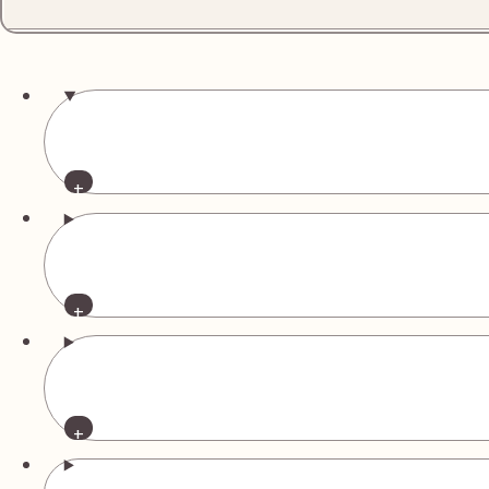
右側の横断歩道を渡り、左折します。
商品名
ダイヤモンド
リング Pt900 約6号 ダイヤ1.95ct 
約5.95g
ダイヤモンド
ピアス Pt900 ダイヤ0.356/0.315c
0.119/0.120ct ダイヤ0.107/0.1