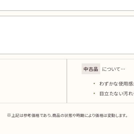
中古品
0.788ct ダイヤ
中古品
について…
中古品
ダイヤ5.00ct 総重量
わずかな使用感
目立たない汚れ
上記は参考価格であり、商品の状態や時期により価格は変動します。