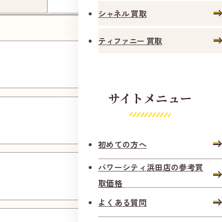
シャネル 買取
ティファニー 買取
ダイヤ
モンド
正面にいくらやの看板が出ます。
サイトメニュー
参考買取価格相場
サファ
イア
円
初めての方へ
190,000
エメラ
パワーシティ浜田店の参考買
ルド
取価格
よくある質問
円
135,000
ルビー