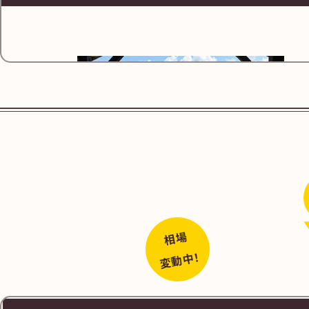
JR山陰本線、周布駅を出ます。
相場
変動中！