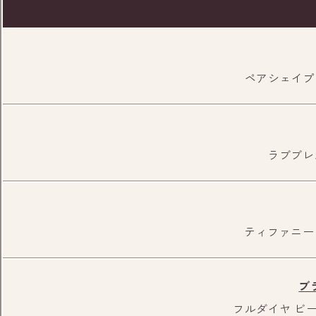
ペアシェイプ 
ラブブレス
信号のある交差点を左折します。
ティファニー 
ブ
フルダイヤ ビー