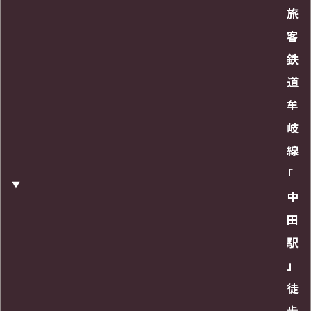
旅
客
鉄
道
牟
岐
線
「
中
田
駅
」
徒
歩