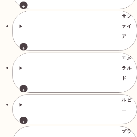
サフ
商品名
参考買取価格相場
ァイ
駐車場内を店舗入口へ向かって直進します。
ダイヤモンド
ア
リング Pt900
約6号 ダイヤ
中古品
エメ
1.95ct ダイヤ
円
190,000
ラル
0.90ct 総重量
ド
約5.95g
ダイヤモンド
ルビ
ピアス Pt900
ー
ダイヤ
0.356/0.315ct ダ
ブラ