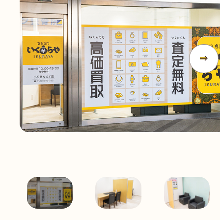
無
料
電話
今すぐ無料査定
で
総合受付
10:00-19:00
（年中無休）/通話料無料
無料相談
メールで
する