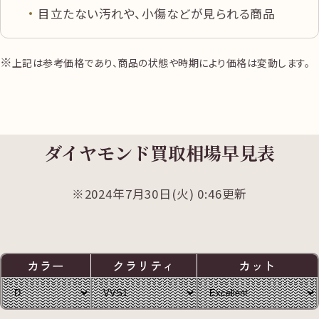
ダイヤモンド
目立たない汚れや、小傷などが見られる商品
ブレスレット
Pt850 内径約
上記は参考価格であり、商品の状態や時期により価格は変動します。
中古品
18.0㎝ ダイヤ
円
365,000
5.00ct 総重量約
35.30gルース
1.268ct
ダイヤモンド買取相場早見表
2024年7月30日(火) 0:46更新
カラー
クラリティ
カット