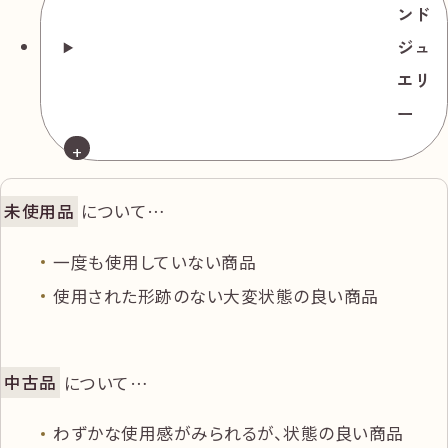
イヤ
中古品
ンド
0.119/0.120ct ダ
ジュ
円
135,000
イヤ
エリ
0.107/0.110ct 総
ー
重量約2.73gル
ース3.080ct
未使用品
について…
ダイヤモンド
一度も使用していない商品
ネックレス K18
使用された形跡のない大変状態の良い商品
全長約44.0㎝
中古品
ダイヤ0.788ct
円
220,000
ダイヤ1.05ct 総
中古品
について…
重量約11.89g
わずかな使用感がみられるが、状態の良い商品