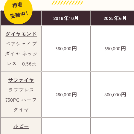
相場
変動中！
商品名
2018年10月
2025年6月
ダイヤモンド
ペアシェイプ
円
円
380,000
550,000
右手前にカーブミラーが見えましたら、右折し
ダイヤ ネック
ます。
レス 0.56ct
サファイヤ
ラブブレス
円
円
280,000
600,000
750PG ハーフ
ダイヤ
ルビー