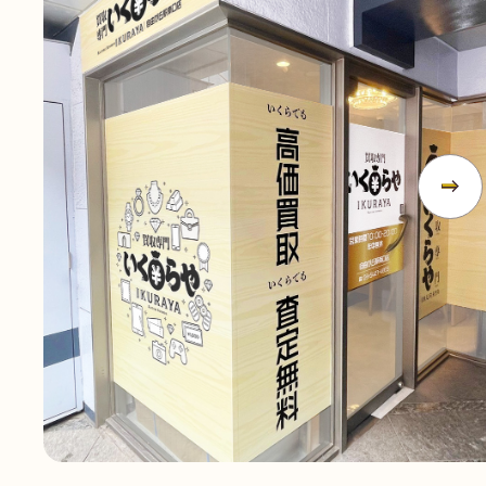
無
料
電話
今すぐ無料査定
で
総合受付
10:00-19:00
（年中無休）/通話料無料
無料相談
メールで
する