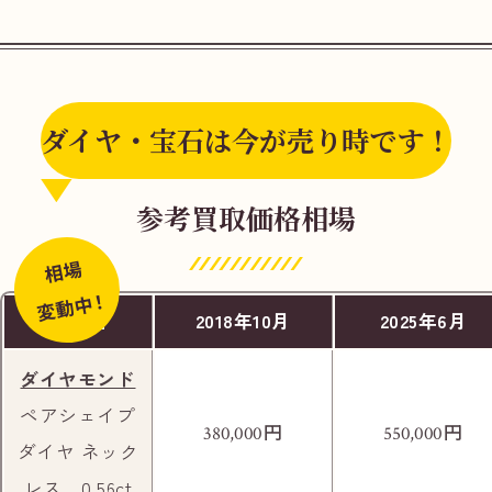
ダイヤ・宝石は今が売り時です！
東急電鉄 自由が丘駅 南改札から出場してく
参考買取価格相場
ださい。
相場
変動中！
商品名
2018年10月
2025年6月
ダイヤモンド
ペアシェイプ
円
円
380,000
550,000
ダイヤ ネック
マリ・クレール通りを直進してください。
レス 0.56ct