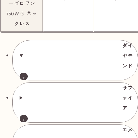
ーゼロワン
750ＷＧ ネッ
クレス
ダイ
ヤモ
ンド
サフ
商品名
参考買取価格相場
ァイ
ダイヤモンド
ア
リング Pt900
約6号 ダイヤ
中古品
エメ
1.95ct ダイヤ
円
190,000