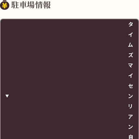
駐車場情報
タ
イ
ム
ズ
マ
イ
セ
ン
リ
ア
ン
自