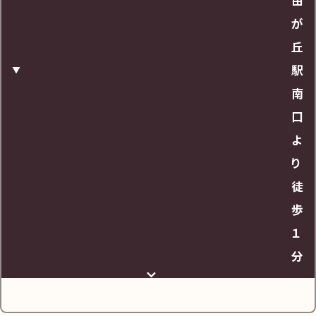
由
が
24時間
丘
駅
URL
南
口
https://maps.app.goo.gl/wcK7eZV53DNhC6
よ
hU7
り
徒
歩
１
分