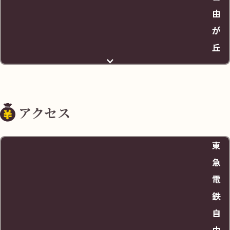
由
が
丘
住所
アクセス
〒152-0035 東京都目黒区自由が丘１丁目７
東
料金
急
電
ご成約で1時間サービス
鉄
自
営業時間