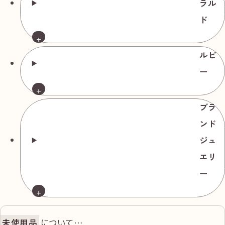
ラル
0.90ct 総重量
ド
約5.95g
ダイヤモンド
ルビ
ピアス Pt900
ー
ダイヤ
0.356/0.315ct ダ
ブラ
イヤ
中古品
ンド
0.119/0.120ct ダ
ジュ
円
135,000
イヤ
エリ
0.107/0.110ct 総
ー
重量約2.73gル
ース3.080ct
未使用品
について…