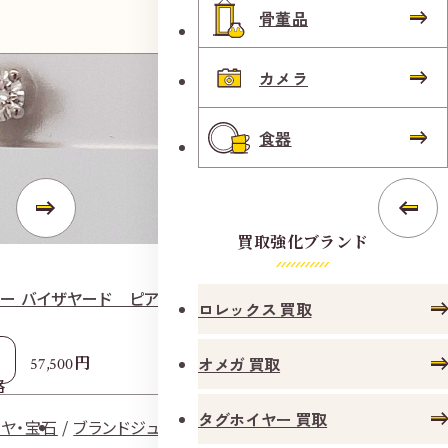
骨董品
カメラ
食器
買取強化ブランド
ー バイザヤード ピアス Pt900
エルメス ベルト 
ロレックス 買取
参考
円
オメガ 買取
57,500
3
格
買取価格
タグホイヤー 買取
ヤ・宝石
ブランドジュエリー
ダイヤ・