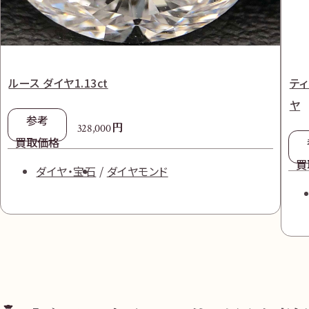
ルース ダイヤ1.13ct
ティ
ヤ
参考
円
328,000
買取価格
買
ダイヤ・宝石
ダイヤモンド