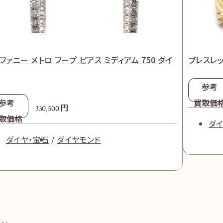
ファニー メトロ フープ ピアス ミディアム 750 ダイ
ブレスレット
参考
参考
買取価
円
330,500
取価格
ダ
ダイヤ・宝石
ダイヤモンド