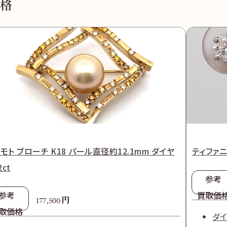
格
モト ブローチ K18 パール直径約12.1mm ダイヤ
ティファニ
2ct
参考
参考
買取価
円
177,500
取価格
ダイ