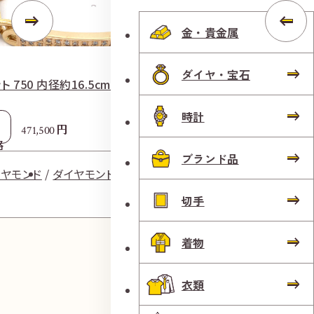
金・貴金属
ダイヤ・宝石
 750 内径約16.5cm ダイヤ0.60ct
ネックレス K18 
時計
参考
円
471,500
4
格
買取価格
ブランド品
イヤモンド
ダイヤモンド
ダイヤモ
切手
着物
衣類