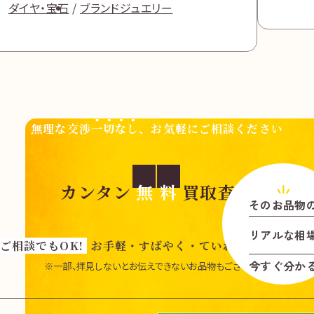
ダイヤ・宝石
ブランドジュエリー
無理な交渉
一切なし
、お気軽にご相談ください
カンタン
無
料
買取査定
そのお品物
リアル
な
相
ご相談でもOK!
お手軽・すばやく・ていねいに査定いた
今すぐ分か
※一部、拝見しないとお伝えできないお品物もございます。