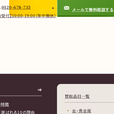
0120-678-735
メールで無料相談する
合受付】
10:00-19:00
（年中無休）
買取品目一覧
の特徴
金・貴金属
が選ばれる10の理由