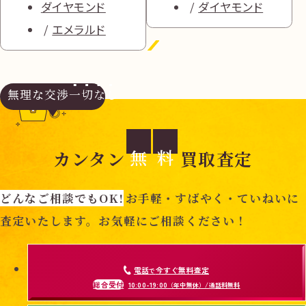
ダイヤモンド
ダイヤモンド
エメラルド
無理な交渉
一切なし
無
料
カンタン
買取査定
どんなご相談でもOK!
お手軽・すばやく・ていねいに
査定いたします。お気軽にご相談ください！
電話
今すぐ無料査定
で
総合受付
10:00-19:00
（年中無休）/通話料無料