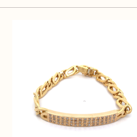
無
料
電話
今すぐ無料査定
で
総合受付
10:00-19:00
（年中無休）/通話料無料
無料相談
メールで
する