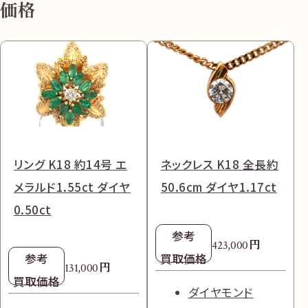
価格
リング K18 約14号 エ
ネックレス K18 全長約
メラルド1.55ct ダイヤ
50.6cm ダイヤ1.17ct
0.50ct
参考
円
423,000
参考
買取価格
円
131,000
買取価格
ダイヤモンド