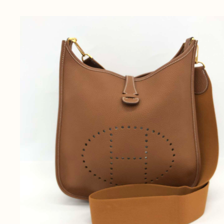
無
料
電話
今すぐ無料査定
で
総合受付
10:00-19:00
（年中無休）/通話料無料
無料相談
メールで
する