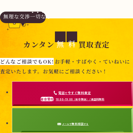
無理な交渉
一切なし
無
料
カンタン
買取査定
どんなご相談でもOK!
お手軽・すばやく・ていねいに
査定いたします。お気軽にご相談ください！
電話
今すぐ無料査定
で
総合受付
10:00-19:00
（年中無休）/通話料無料
無料相談
メールで
する