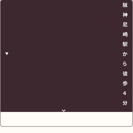
阪
料金
神
尼
20分 / 200円（入庫より4時間まで800円）
崎
駅
営業時間
か
ら
24時間
徒
歩
URL
４
分
https://maps.app.goo.gl/vkCGRi5iV43ERtJH
A