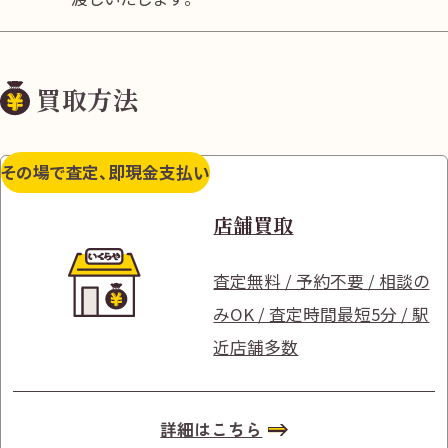
買取方法
その場で査定、即現金支払い
店舗買取
査定無料 / 予約不要 / 相談の
みOK / 査定時間最短5分 / 駅
近店舗多数
詳細はこちら