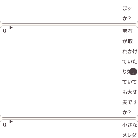
ます
か？
宝石
が取
れかけ
ていた
り欠け
ていて
も大丈
夫です
か？
小さな
メレダ