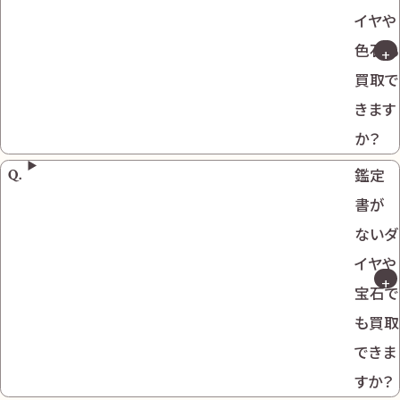
イヤや
色石も
買取で
きます
か？
鑑定
書が
ないダ
イヤや
宝石で
も買取
できま
すか？