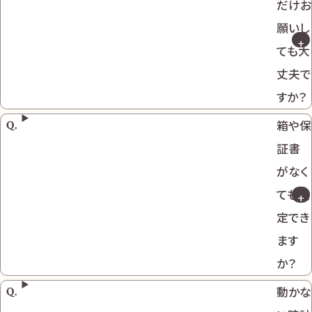
だけお
願いし
ても大
丈夫で
すか？
箱や保
証書
がなく
ても査
定でき
ます
か？
動かな