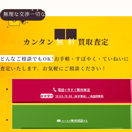
無理な交渉
一切なし
無
料
カンタン
買取査定
どんなご相談でもOK!
お手軽・すばやく・ていねいに
査定いたします。お気軽にご相談ください！
電話
今すぐ無料査定
で
総合受付
10:00-19:00
（年中無休）/通話料無料
無料相談
メールで
する