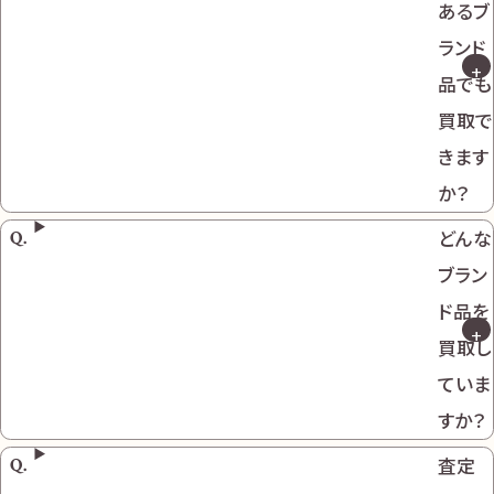
あるブ
ランド
品でも
買取で
きます
か？
どんな
ブラン
ド品を
買取し
ていま
すか？
査定