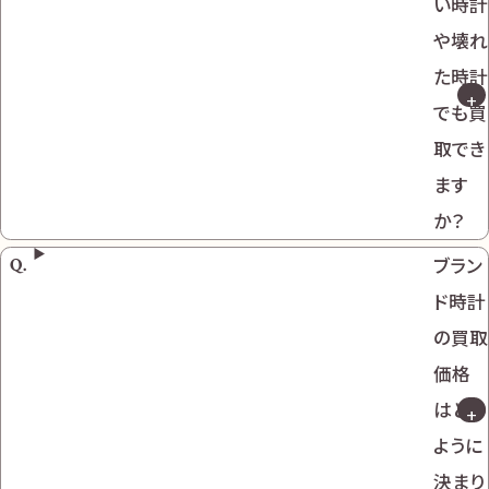
い時計
や壊れ
た時計
でも買
取でき
ます
か？
ブラン
ド時計
の買取
価格
はどの
ように
決まり