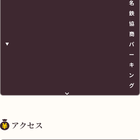
名
鉄
協
商
パ
ー
キ
ン
グ
住所
アクセス
兵庫県尼崎市神田中通３丁目６４