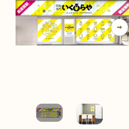
無
料
電話
今すぐ無料査定
で
総合受付
10:00-19:00
（年中無休）/通話料無料
無料相談
メールで
する