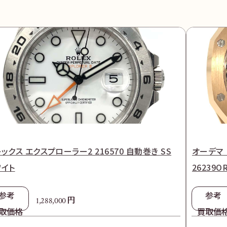
ックス エクスプローラー2 216570 自動巻き SS
オーデマ
ワイト
26239O
参考
参考
円
1,288,000
取価格
買取価