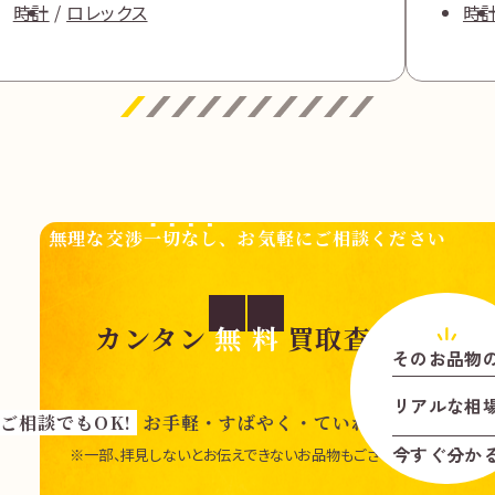
時計
ロレックス
時
無理な交渉
一切なし
、お気軽にご相談ください
カンタン
無
料
買取査定
そのお品物
リアル
な
相
ご相談でもOK!
お手軽・すばやく・ていねいに査定いた
今すぐ分か
※一部、拝見しないとお伝えできないお品物もございます。