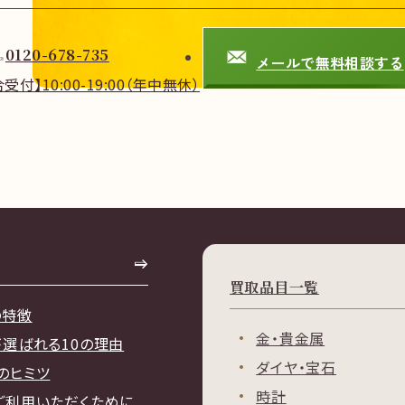
0120-678-735
メールで無料相談する
合受付】
10:00-19:00
（年中無休）
買取品目一覧
の特徴
金・貴金属
が選ばれる10の理由
ダイヤ・宝石
のヒミツ
時計
ご利用いただくために