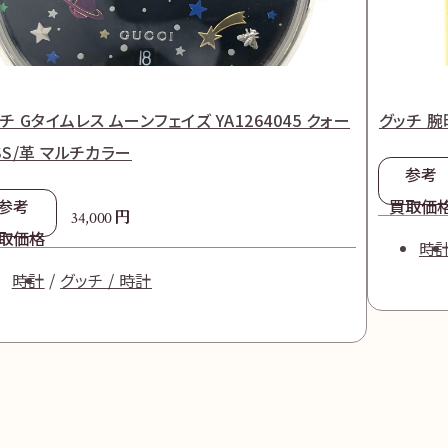
チ Gタイムレス ムーンフェイズ YA1264045 クォー
グッチ 腕時
SS/革 マルチカラー
参考
参考
買取価
円
34,000
取価格
時
時計
グッチ / 時計