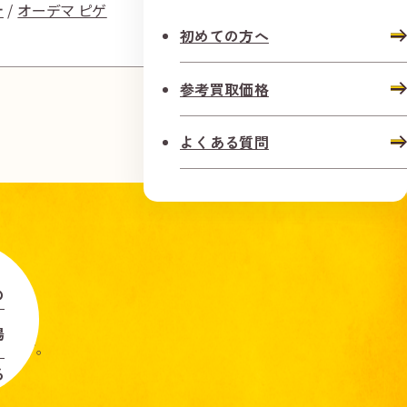
計
オーデマ ピゲ
時計
タ
初めての方へ
参考買取価格
よくある質問
の
場
します。
る