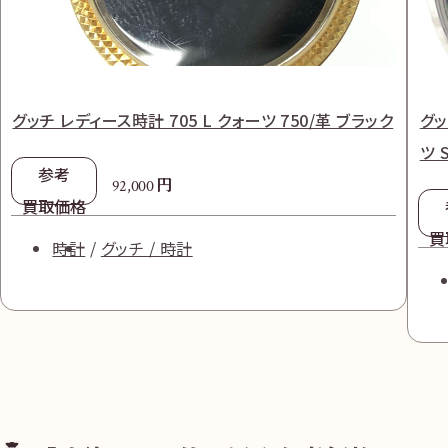
グッチ レディース時計 705 L クォーツ 750/革 ブラック
グッ
ツ 
参考
円
92,000
買取価格
買
時計
グッチ / 時計