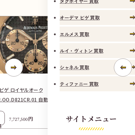
タグホイヤー 買取
オーデマ ピゲ 買取
エルメス 買取
ルイ・ヴィトン 買取
シャネル 買取
ティファニー 買取
 ピゲ ロイヤルオーク
タグ・ホイヤー カ
R.OO.D821CR.01 自動巻き 750/革 ブラウン
ン グレー
参考
サイトメニュー
円
7,727,500
1
格
買取価格