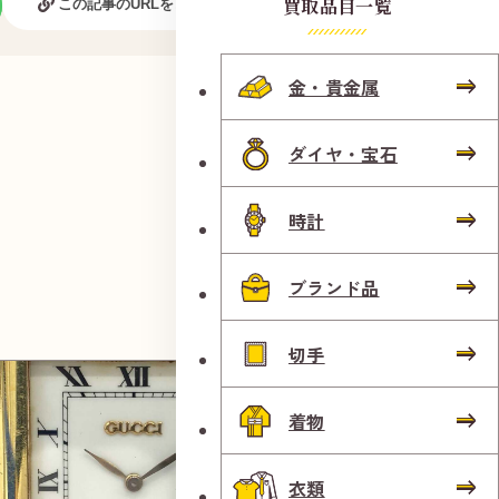
買取品目一覧
この記事のURLをコピーする
金・貴金属
ダイヤ・宝石
時計
ブランド品
切手
着物
衣類