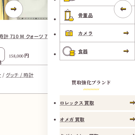
骨董品
カメラ
計 710 M クォーツ 750/革 ホワイト
グッチ Gタイムレ
食器
参考
円
158,000
4
格
買取価格
計
グッチ / 時計
時計
グ
買取強化ブランド
ロレックス 買取
オメガ 買取