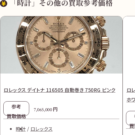
「時計」その他の買取参考価格
ロレックス デイトナ 116505 自動巻き 750RG ピンク
ロレ
ホ
参考
円
7,065,000
買取価格
買
時計
ロレックス