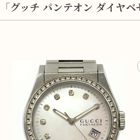
「グッチ パンテオン ダイヤベゼル