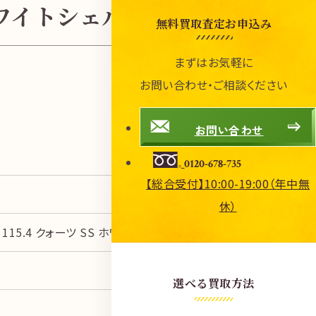
S ホワイトシェル」の買取参考価格
無料買取査定お申込み
まずはお気軽に
お問い合わせ・ご相談ください
お問い合わせ
0120-678-735
【総合受付】10:00-19:00（年中無
休）
115.4 クォーツ SS ホワイトシェル
選べる買取方法