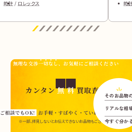
時計
ロレックス
時
無理な交渉
一切なし
、お気軽にご相談ください
カンタン
無
料
買取査定
そのお品物
リアル
な
相
ご相談でもOK!
お手軽・すばやく・ていねいに査定いた
今すぐ分か
※一部、拝見しないとお伝えできないお品物もございます。