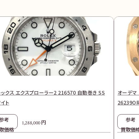
ックス エクスプローラー2 216570 自動巻き SS
オーデマ
ワイト
26239O
参考
参考
円
1,288,000
取価格
買取価