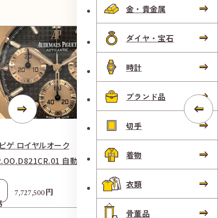
金・貴金属
ダイヤ・宝石
時計
ブランド品
切手
 ピゲ ロイヤルオーク
タグ・ホイヤー カ
着物
R.OO.D821CR.01 自動巻き 750/革 ブラウン
ン グレー
衣類
参考
円
7,727,500
1
格
買取価格
骨董品