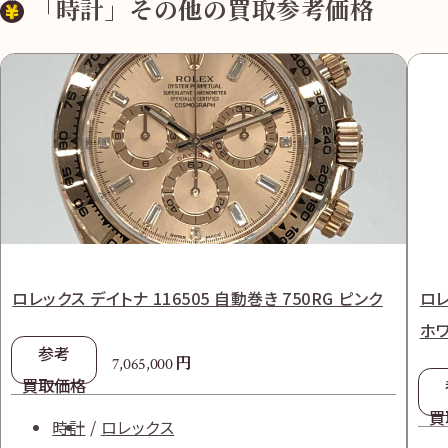
「時計」その他の買取参考価格
ロレックス デイトナ 116505 自動巻き 750RG ピンク
ロレ
ホ
参考
円
7,065,000
買取価格
買
時計
ロレックス