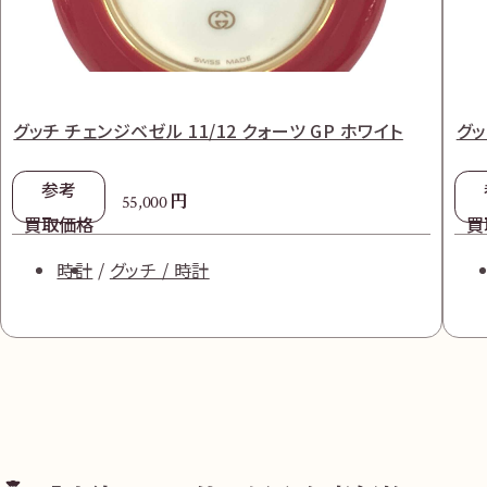
グッチ チェンジベゼル 11/12 クォーツ GP ホワイト
グッ
参考
円
55,000
買取価格
買
時計
グッチ / 時計