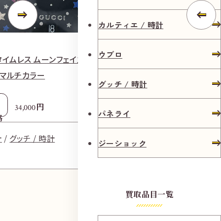
カルティエ / 時計
ウブロ
タイムレス ムーンフェイズ YA1264045 クォー
グッチ 腕時計 7
革 マルチカラー
グッチ / 時計
参考
1
買取価格
円
34,000
パネライ
格
時計
グ
計
グッチ / 時計
ジーショック
買取品目一覧