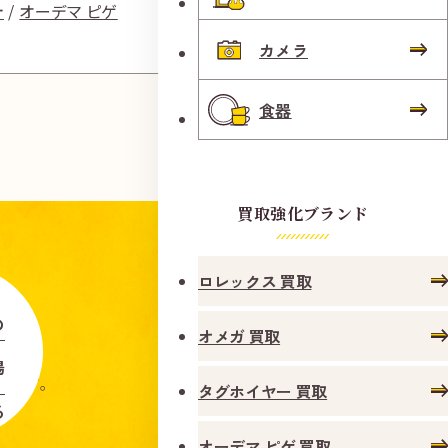
計
オーデマ ピゲ
時計
タ
カメラ
食器
買取強化ブランド
ロレックス 買取
の
オメガ 買取
場
します。
タグホイヤー 買取
る
オーデマ ピゲ 買取