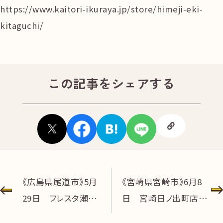
https://www.kaitori-ikuraya.jp/store/himeji-eki-
無
料
kitaguchi/
この記事をシェアする
電話
今すぐ無料査定
で
総合受付
10:00-19:00
（年中無休）/通話料無料
無料相談
メールで
する
投
《広島県尾道市》5月
《宮崎県宮崎市》6月8
29日 フレスタ瀬戸
日 宮崎日ノ出町店オ
稿
田店オープン！
ープン！