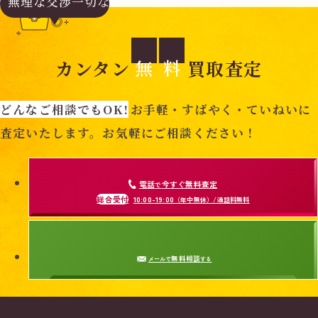
無理な交渉
一切なし
無
料
カンタン
買取査定
(
5
どんなご相談でもOK!
お手軽・すばやく・ていねいに
2
(
査定いたします。お気軽にご相談ください！
)
3
2
)
電話
今すぐ無料査定
で
総合受付
10:00-19:00
（年中無休）/通話料無料
無料相談
メールで
する