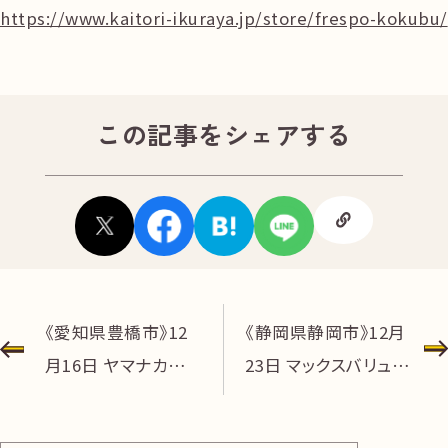
https://www.kaitori-ikuraya.jp/store/frespo-kokubu/
無
料
この記事をシェアする
電話
今すぐ無料査定
で
総合受付
10:00-19:00
（年中無休）/通話料無料
無料相談
メールで
する
投
《愛知県豊橋市》12
《静岡県静岡市》12月
月16日 ヤマナカ二
23日 マックスバリュ清
稿
川店オープン！
水三保店オープン！
ナ