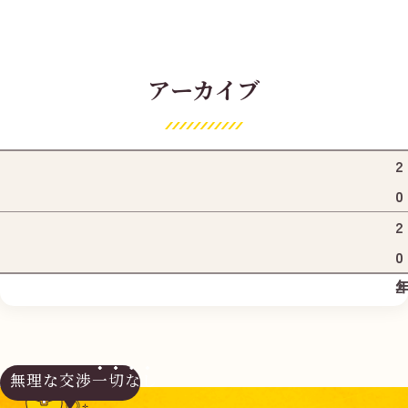
アーカイブ
2
0
2
2
6
0
2
5
無理な交渉
一切なし