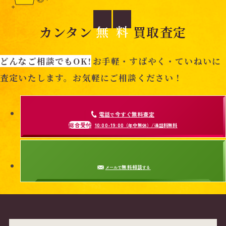
無
料
カンタン
買取査定
(
5
どんなご相談でもOK!
お手軽・すばやく・ていねいに
2
(
査定いたします。お気軽にご相談ください！
)
3
2
)
電話
今すぐ無料査定
で
総合受付
10:00-19:00
（年中無休）/通話料無料
無料相談
メールで
する