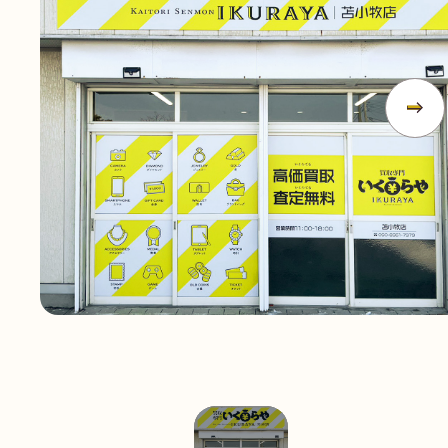
無
料
電話
今すぐ無料査定
で
総合受付
10:00-19:00
（年中無休）/通話料無料
無料相談
メールで
する