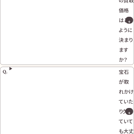
の買取
価格
はどの
ように
決まり
ます
か？
宝石
が取
れかけ
ていた
り欠け
ていて
も大丈