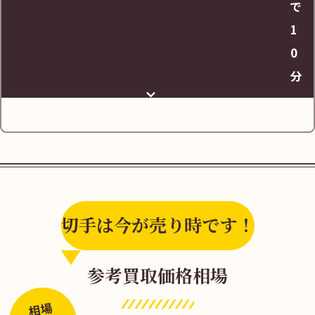
で
https://maps.app.goo.gl/FzcNAuBikdcUM1
1
NB6
0
分
切手は今が売り時です！
苫小牧中央ICより国道276号線を苫小牧方面
参考買取価格相場
へお進みください
相場