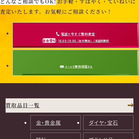
どんなご相談でもOK!
お手軽・すばやく・ていねいに
査定いたします。お気軽にご相談ください！
電話
今すぐ無料査定
で
総合受付
10:00-19:00
（年中無休）/通話料無料
無料相談
メールで
する
買取品目一覧
金・貴金属
ダイヤ・宝石