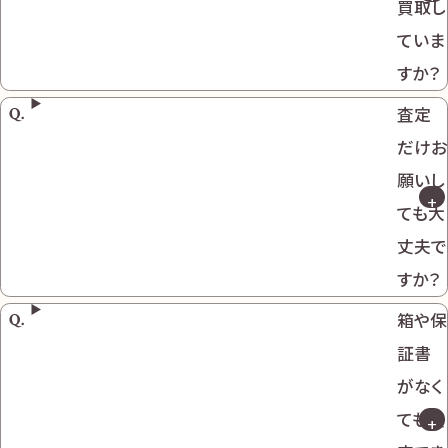
買取し
ていま
すか？
査定
だけお
願いし
ても大
丈夫で
すか？
箱や保
証書
がなく
ても査