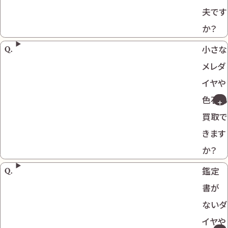
夫です
か？
小さな
メレダ
イヤや
色石も
買取で
きます
か？
鑑定
書が
ないダ
イヤや