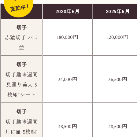
変動中！
商品名
2020年6月
2025年6月
切手
円
円
赤猿切手 バラ
180,000
120,000
並
苫小牧信用金庫 明野支店様のある信号を直
切手
進してください。
切手趣味週間
円
円
34,000
36,500
見返り美人 5
枚組1シート
切手
切手趣味週間
円
円
48,500
48,500
月に雁 5枚組1