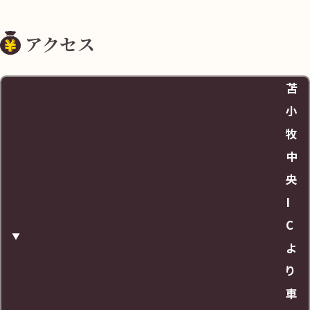
住所
アクセス
北海道苫小牧市明野新町5-17-19
苫
料金
小
牧
無料
中
央
営業時間
I
C
11:00-18:00
よ
り
URL
車