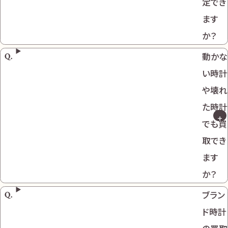
定でき
ます
か？
動かな
い時計
や壊れ
た時計
でも買
取でき
ます
か？
ブラン
ド時計