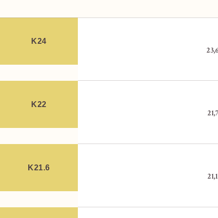
K24
23,
K22
21,
郵便局側の入口に入ってすぐ右手側に進み
す。
K21.6
21,