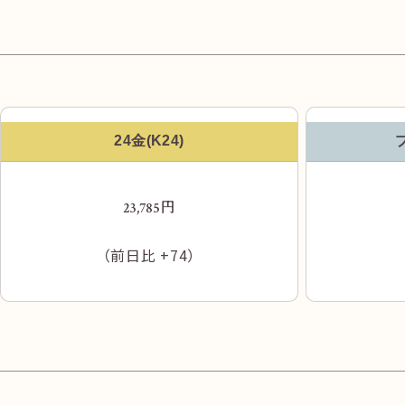
24金(K24)
円
23,785
（前日比
+74
）
バスターミナルを左回りで進みます。