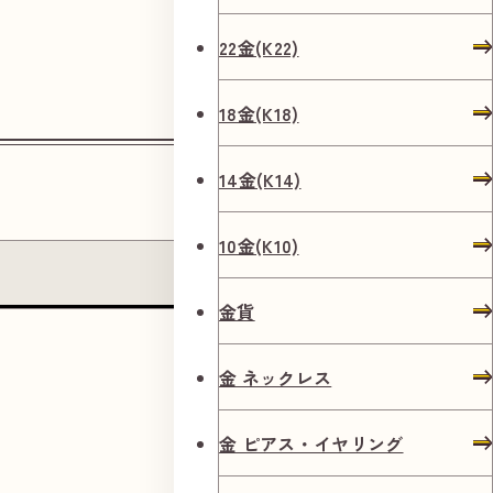
22金(K22)
18金(K18)
14金(K14)
10金(K10)
よくあるご質問
金貨
金 ネックレス
金 ピアス・イヤリング