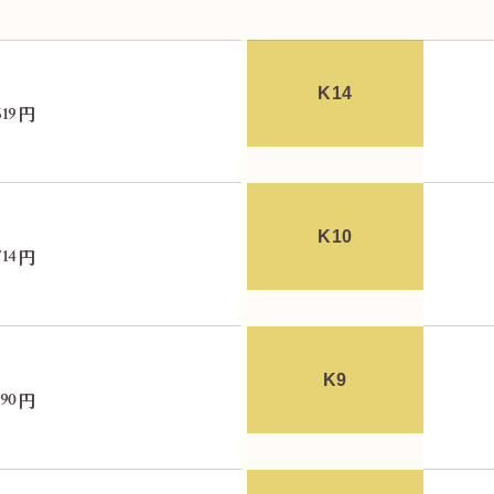
K14
円
619
K10
円
714
ま
「いくらや ヨークマート鴨宮店」です！
K9
円
190