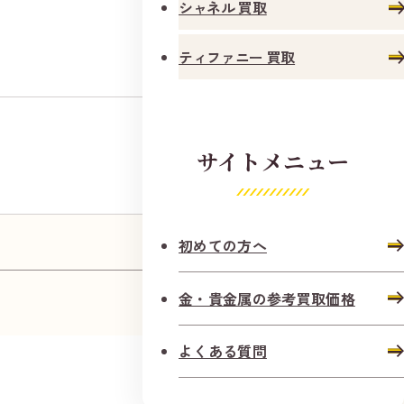
シャネル 買取
円
17,774
ティファニー 買取
サイトメニュー
円
13,466
初めての方へ
金・貴金属の参考買取価格
よくある質問
円
8,766