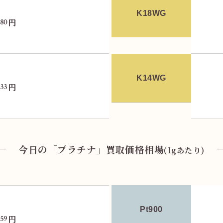
K18WG
円
380
K14WG
円
833
今日の「プラチナ」買取価格相場
(1gあたり)
Pt900
円
459