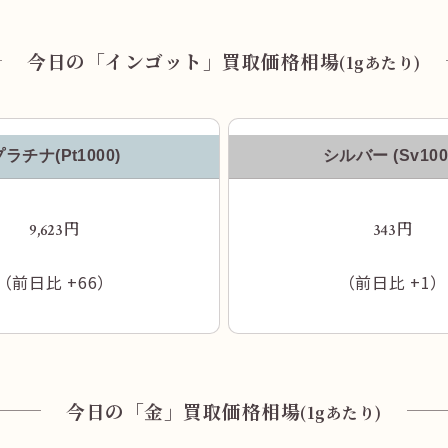
今日の「インゴット」買取価格相場
(1gあたり)
プラチナ(Pt1000)
シルバー (Sv100
円
円
9,623
343
（前日比
+66
）
（前日比
+1
）
臨海セミナーさんとローソンさんのビルがある
角で左折します。
今日の「金」買取価格相場
(1gあたり)