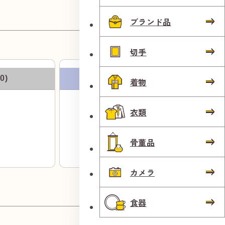
ブランド品
切手
0)
パラジウム(Pd1000)
着物
衣類
円
7,160
（前日比
-36
）
骨董品
そのまま250ｍほど直進するとヨークマート鴨
宮店さんがあります。
カメラ
食器