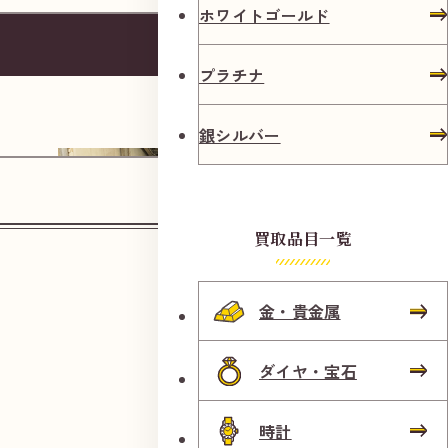
ホワイトゴールド
J
R
プラチナ
「
鴨
銀シルバー
宮
駅
」
買取品目一覧
よ
り
金・貴金属
徒
歩
ダイヤ・宝石
5
南口階段を下ります。
分
時計