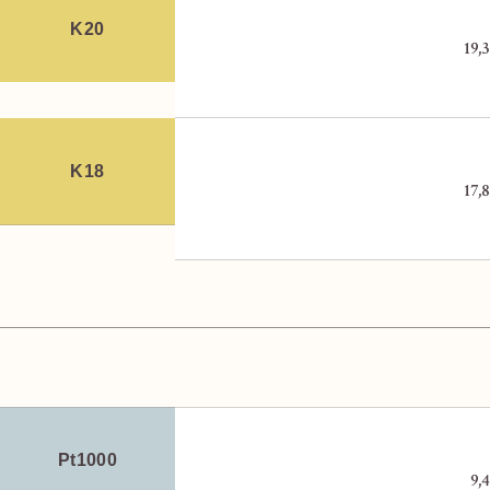
K20
19,
K18
17,
Pt1000
9,