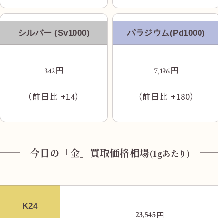
シルバー (Sv1000)
パラジウム(Pd1000)
信号を渡り右折し、すぐ現れる左の道に左折
円
円
342
7,196
します。
（前日比
+14
）
（前日比
+180
）
今日の「金」買取価格相場
(1gあたり)
道なりに直進し続けると突き当りにあたるの
で、右折します。
K24
円
23,545