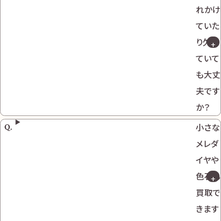
れかけ
ていた
り欠け
ていて
も大丈
夫です
か？
小さな
メレダ
イヤや
色石も
買取で
きます