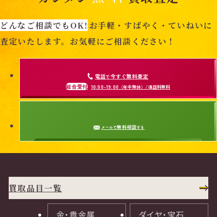
どんなご相談でもOK!
お手軽・すばやく・ていねいに
査定いたします。お気軽にご相談ください！
電話
今すぐ無料査定
で
総合受付
10:00-19:00
（年中無休）/通話料無料
無料相談
メールで
する
買取品目一覧
金・貴金属
ダイヤ・宝石