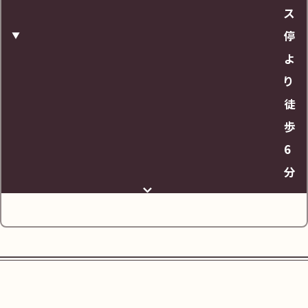
ス
停
よ
り
徒
歩
6
分