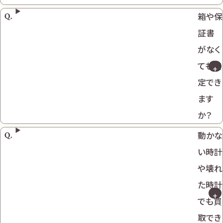
箱や保
証書
がなく
ても査
定でき
ます
か？
動かな
い時計
や壊れ
た時計
でも買
取でき