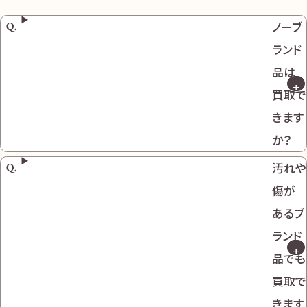
ノーブ
ランド
品は
買取で
きます
か？
汚れや
傷が
あるブ
ランド
品でも
買取で
きます