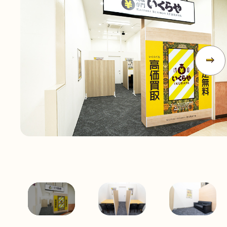
無
料
電話
今すぐ無料査定
で
総合受付
10:00-19:00
（年中無休）/通話料無料
無料相談
メールで
する