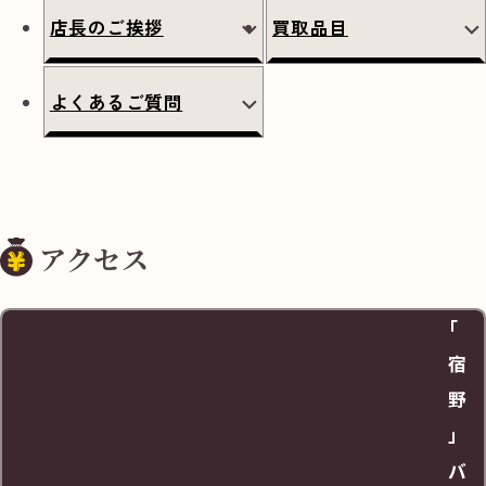
店長のご挨拶
買取品目
よくあるご質問
アクセス
「
宿
野
」
バ