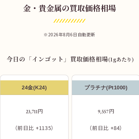
金・貴金属の買取価格相場
近鉄湯の山線、菰野駅出口を出ます。
2026年8月6日自動更新
今日の「インゴット」買取価格相場
(1gあたり)
24金(K24)
プラチナ(Pt1000)
突き当りを右折し、道路右側を直進します。
円
円
23,711
9,557
（前日比
+1135
）
（前日比
+84
）