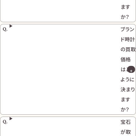
ます
か？
ブラン
ド時計
の買取
価格
はどの
ように
決まり
ます
か？
宝石
が取