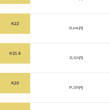
K22
円
21,646
正面右側の入り口に入ります。
K21.6
円
21,124
K20
円
19,320