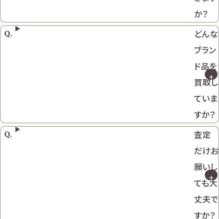
か？
どんな
ブラン
ド品を
買取し
ていま
すか？
査定
だけお
願いし
ても大
丈夫で
すか？