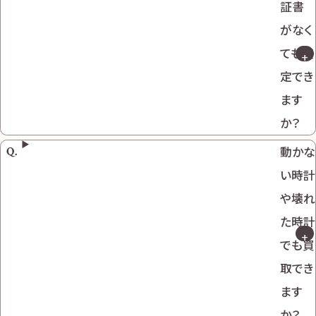
証書
がなく
ても査
定でき
ます
か？
動かな
い時計
や壊れ
た時計
でも買
取でき
ます
か？