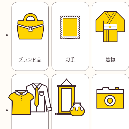
ブランド品
切手
着物