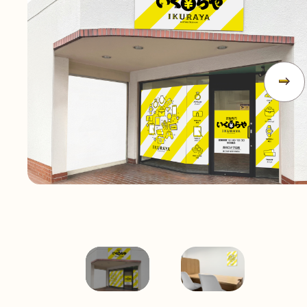
無
料
電話
今すぐ無料査定
で
総合受付
10:00-19:00
（年中無休）/通話料無料
無料相談
メールで
する