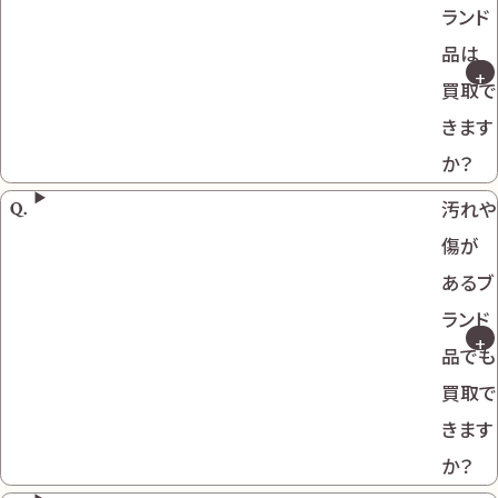
ランド
品は
買取で
きます
か？
汚れや
傷が
あるブ
ランド
品でも
買取で
きます
か？