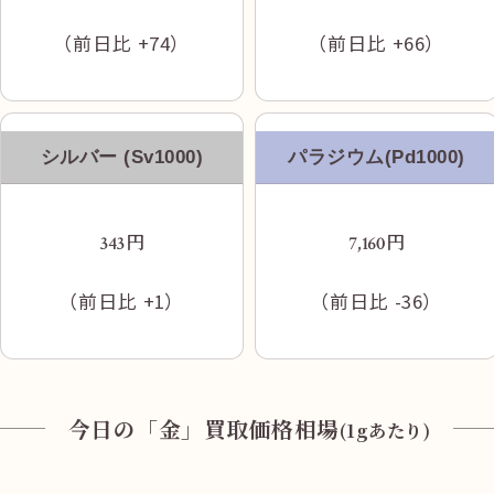
（前日比
+74
）
（前日比
+66
）
三叉路交差点を左方向、西川口陸橋方面へ
進みます
シルバー (Sv1000)
パラジウム(Pd1000)
円
円
343
7,160
（前日比
+1
）
（前日比
-36
）
今日の「金」買取価格相場
(1gあたり)
こちらが当店です。