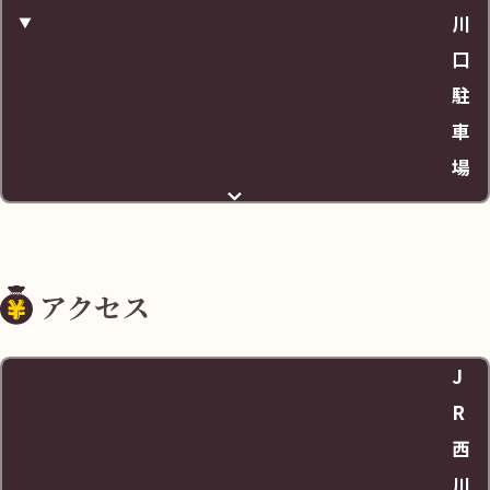
川
口
駐
車
場
住所
アクセス
埼玉県川口市西川口2丁目8-13
J
料金
R
西
査定のみでも駐車料金1時間サービス
川