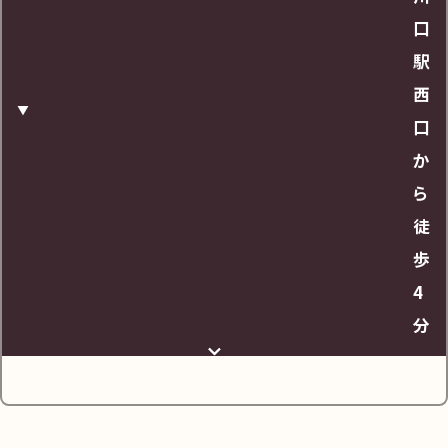
口
営業時間
駅
西
10:30-18:30
口
か
URL
ら
徒
https://maps.app.goo.gl/tvKWTPydfcdxyZg
歩
P6
4
分