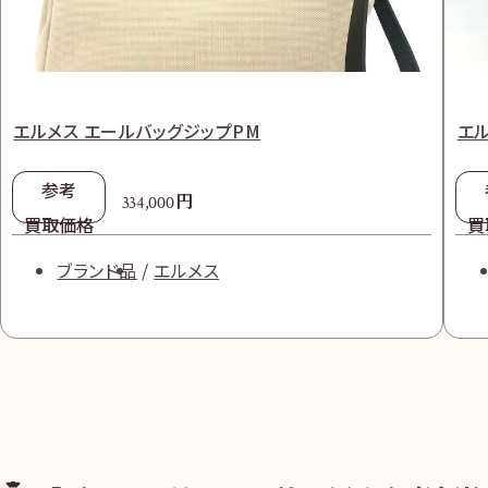
エルメス エールバッグジップPM
エル
参考
円
334,000
買取価格
買
ブランド品
エルメス