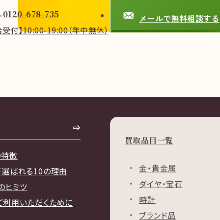
0120-678-735
メールで無料相談する
合受付】
10:00-19:00
（年中無休）
買取品目一覧
の特徴
金・貴金属
が選ばれる10の理由
ダイヤ・宝石
のヒミツ
時計
ご利用いただくために
ブランド品