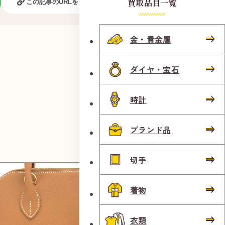
買取品目一覧
この記事のURLをコピーする
金・貴金属
ダイヤ・宝石
時計
ブランド品
切手
着物
衣類