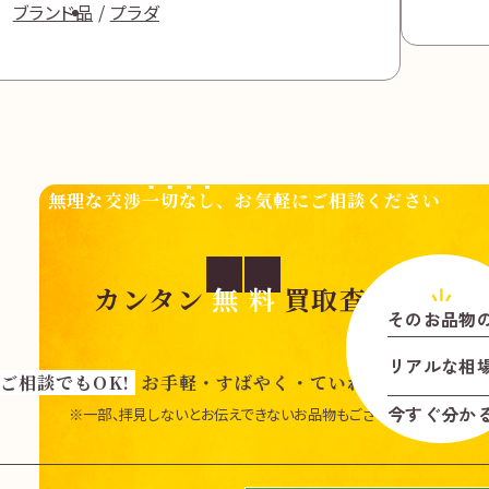
ブランド品
プラダ
無理な交渉
一切なし
、お気軽にご相談ください
カンタン
無
料
買取査定
そのお品物
リアル
な
相
ご相談でもOK!
お手軽・すばやく・ていねいに査定いた
今すぐ分か
※一部、拝見しないとお伝えできないお品物もございます。