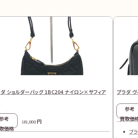
ダ ショルダーバッグ 1BC204 ナイロン×サフィア
プラダ ヴ
ノ
参考
参考
買取価
円
181,000
取価格
ブ