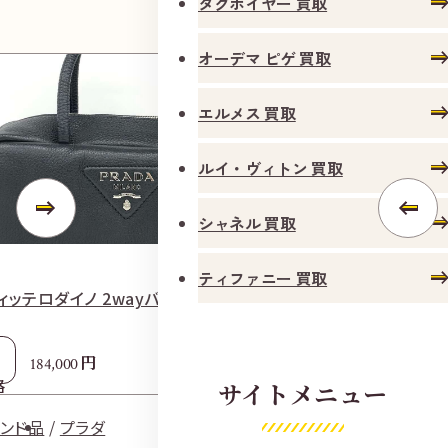
タグホイヤー 買取
オーデマ ピゲ 買取
エルメス 買取
ルイ・ヴィトン 買取
シャネル 買取
ティファニー 買取
ィッテロダイノ 2wayバッグ 1BB102
プラダ バックパッ
参考
円
184,000
1
格
買取価格
サイトメニュー
ランド品
プラダ
ブランド