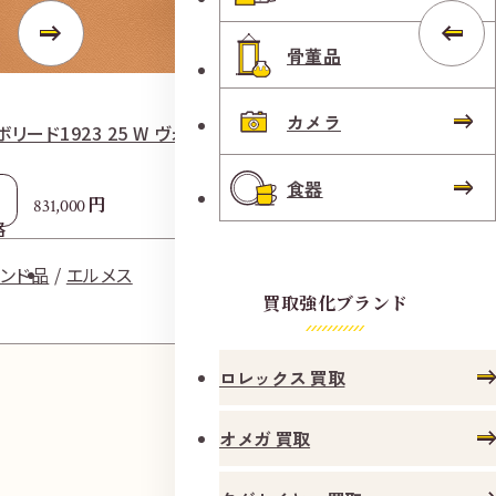
骨董品
カメラ
ボリード1923 25 W ヴォ—エプソン
エルメス インザ
食器
参考
円
831,000
5
格
買取価格
ランド品
エルメス
ブランド
買取強化ブランド
ロレックス 買取
オメガ 買取