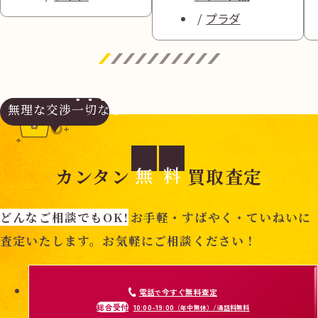
プラダ
無理な交渉
一切なし
無
料
カンタン
買取査定
どんなご相談でもOK!
お手軽・すばやく・ていねいに
査定いたします。お気軽にご相談ください！
電話
今すぐ無料査定
で
総合受付
10:00-19:00
（年中無休）/通話料無料