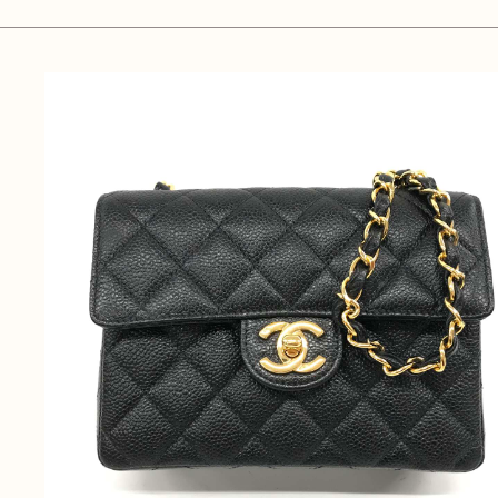
無
料
電話
今すぐ無料査定
で
総合受付
10:00-19:00
（年中無休）/通話料無料
無料相談
メールで
する