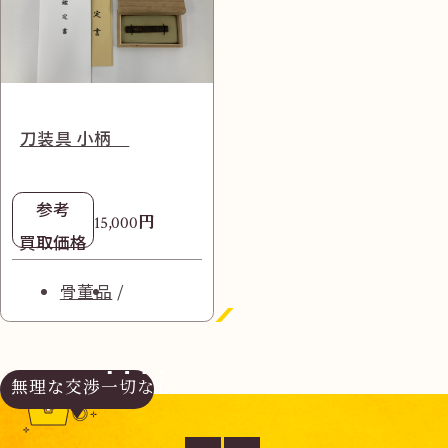
刀装具 小柄
参考
円
15,000
買取価格
骨董品
無理な交渉
一切なし