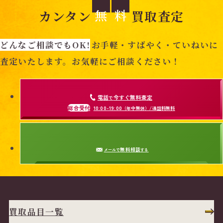
無
料
カンタン
買取査定
どんなご相談でもOK!
お手軽・すばやく・ていねいに
査定いたします。お気軽にご相談ください！
電話
今すぐ無料査定
で
総合受付
10:00-19:00
（年中無休）/通話料無料
無料相談
メールで
する
買取品目一覧