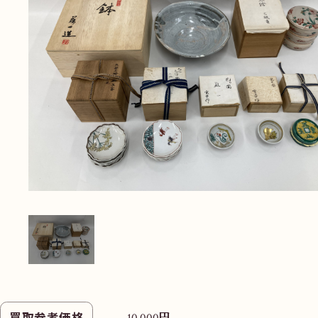
無
料
電話
今すぐ無料査定
で
総合受付
10:00-19:00
（年中無休）/通話料無料
無料相談
メールで
する
円
買取参考価格