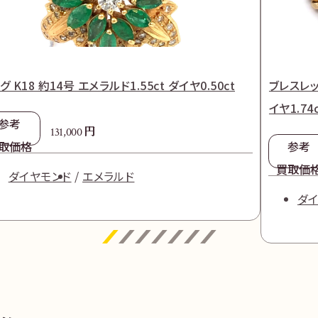
グ K18 約14号 エメラルド1.55ct ダイヤ0.50ct
ブレスレット
イヤ1.74c
参考
円
131,000
取価格
参考
買取価
ダイヤモンド
エメラルド
ダイ