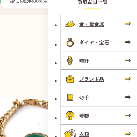
買取品目一覧
この記事のURLをコピーする
金・貴金属
ダイヤ・宝石
時計
ブランド品
切手
着物
衣類