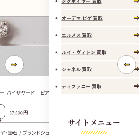
タグホイヤー 買取
オーデマ ピゲ 買取
エルメス 買取
ルイ・ヴィトン 買取
シャネル 買取
ティファニー 買取
ー バイザヤード ピアス Pt900
エルメス ベルト 
参考
円
57,500
3
格
買取価格
サイトメニュー
ヤ・宝石
ブランドジュエリー
ダイヤ・