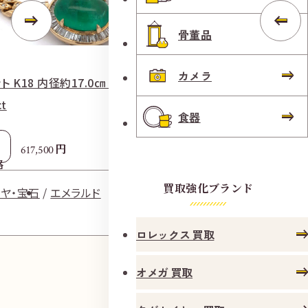
骨董品
カメラ
 K18 内径約17.0㎝ エメラルド8.19ct ダ
ネックレス Pm,
t
1.05ct ダイヤ1
食器
参考
円
617,500
2
格
買取価格
買取強化ブランド
ヤ・宝石
エメラルド
ダイヤ・
ロレックス 買取
オメガ 買取