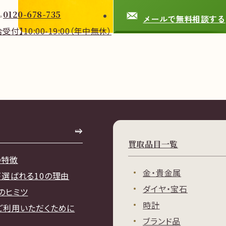
0120-678-735
メールで無料相談する
合受付】
10:00-19:00
（年中無休）
買取品目一覧
の特徴
金・貴金属
が選ばれる10の理由
ダイヤ・宝石
のヒミツ
時計
ご利用いただくために
ブランド品