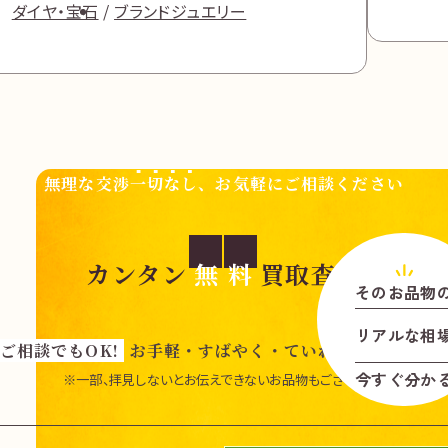
ダイヤ・宝石
ブランドジュエリー
無理な交渉
一切なし
、お気軽にご相談ください
カンタン
無
料
買取査定
そのお品物
リアル
な
相
ご相談でもOK!
お手軽・すばやく・ていねいに査定いた
今すぐ分か
※一部、拝見しないとお伝えできないお品物もございます。