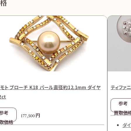
格
モト ブローチ K18 パール直径約12.1mm ダイヤ
ティファニ
2ct
参考
参考
買取価
円
177,500
取価格
ダイ