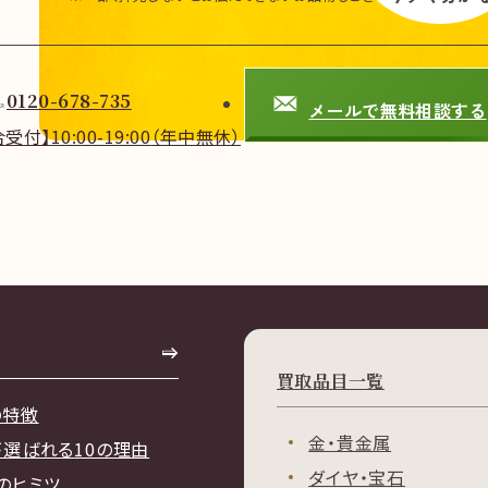
0120-678-735
メールで無料相談する
合受付】
10:00-19:00
（年中無休）
買取品目一覧
の特徴
金・貴金属
が選ばれる10の理由
ダイヤ・宝石
のヒミツ