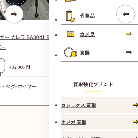
骨董品
カメラ
ヤー カレラ BA0041 BWB3911 自動巻き
タグ・ホイヤー 
バー
エディション CA
食器
チカラー
円
492,000
格
参考
5
買取価格
買取強化ブランド
計
タグ・ホイヤー
時計
タ
ロレックス 買取
オメガ 買取