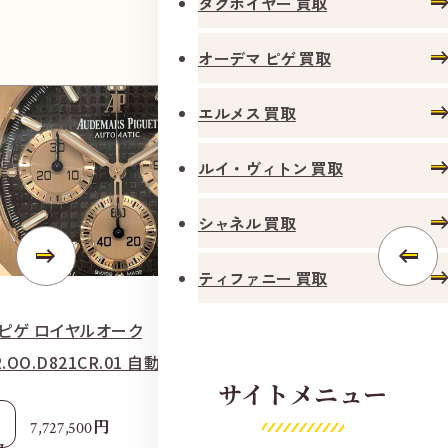
タグホイヤー 買取
オーデマ ピゲ 買取
エルメス 買取
ルイ・ヴィトン 買取
シャネル 買取
ティファニー 買取
 ピゲ ロイヤルオーク
タグ・ホイヤー カ
R.OO.D821CR.01 自動巻き 750/革 ブラウン
ン グレー
サイトメニュー
参考
円
7,727,500
1