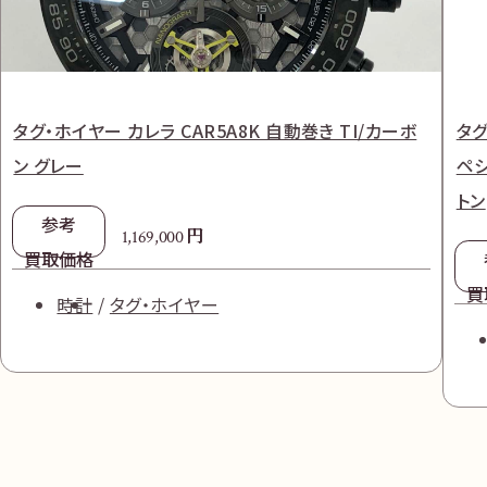
タグ・ホイヤー カレラ CAR5A8K 自動巻き TI/カーボ
タグ
ン グレー
ペシ
トン
参考
円
1,169,000
買取価格
買
時計
タグ・ホイヤー