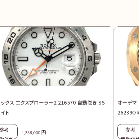
ックス エクスプローラー2 216570 自動巻き SS
オーデマ
ワイト
26239O
参考
参考
円
1,288,000