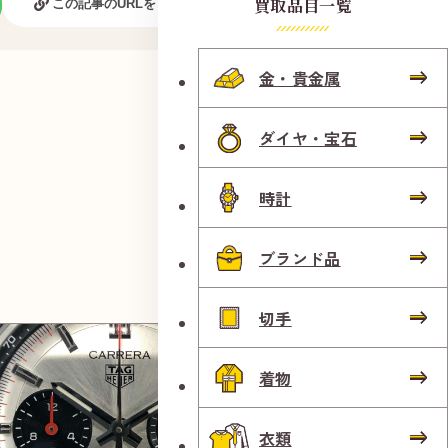
買取品目一覧
この記事のURLをコピーする
金・貴金属
ダイヤ・宝石
時計
ブランド品
切手
着物
衣類