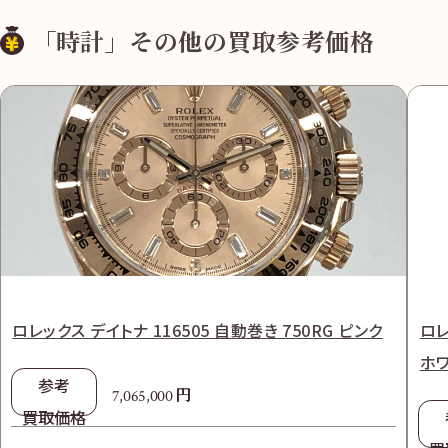
「時計」その他の買取参考価格
ロレックス デイトナ 116505 自動巻き 750RG ピンク
ロレ
ホ
参考
円
7,065,000
買取価格