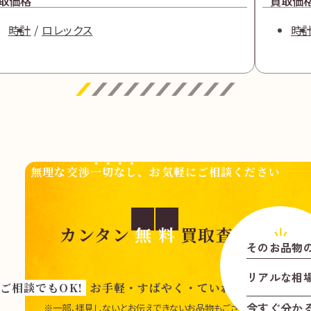
取価格
買取価
時計
ロレックス
時
無理な交渉
一切なし
、お気軽にご相談ください
カンタン
無
料
買取査定
そのお品物
リアル
な
相
ご相談でもOK!
お手軽・すばやく・ていねいに査定いた
今すぐ分か
※一部、拝見しないとお伝えできないお品物もございます。