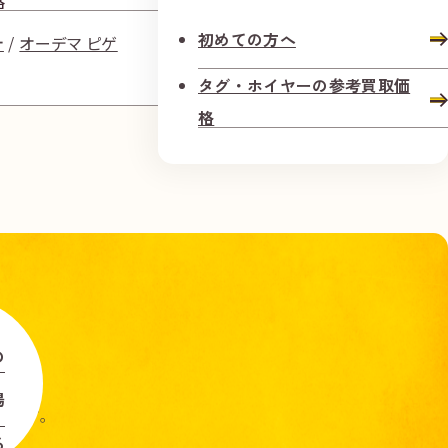
格
買取価格
初めての方へ
計
オーデマ ピゲ
時計
タ
タグ・ホイヤーの参考買取価
格
の
場
します。
る