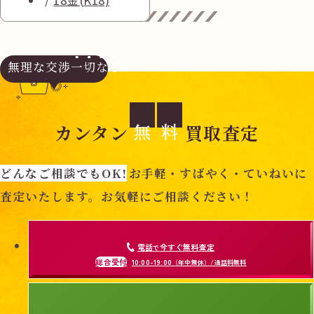
無理な交渉
一切なし
無
料
カンタン
買取査定
どんなご相談でもOK!
お手軽・すばやく・ていねいに
査定いたします。お気軽にご相談ください！
電話
今すぐ無料査定
で
総合受付
10:00-19:00
（年中無休）/通話料無料