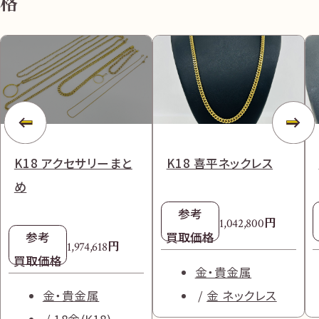
格
K18 アクセサリーまと
K18 喜平ネックレス
め
参考
円
1,042,800
参考
買取価格
円
1,974,618
買取価格
金・貴金属
金・貴金属
金 ネックレス
18金(K18)