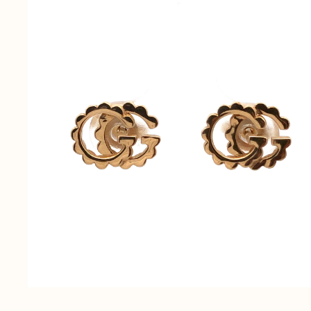
無
料
電話
今すぐ無料査定
で
総合受付
10:00-19:00
（年中無休）/通話料無料
無料相談
メールで
する