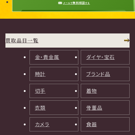
無料相談
メールで
する
買取品目一覧
金・貴金属
ダイヤ・宝石
時計
ブランド品
切手
着物
衣類
骨董品
カメラ
食器