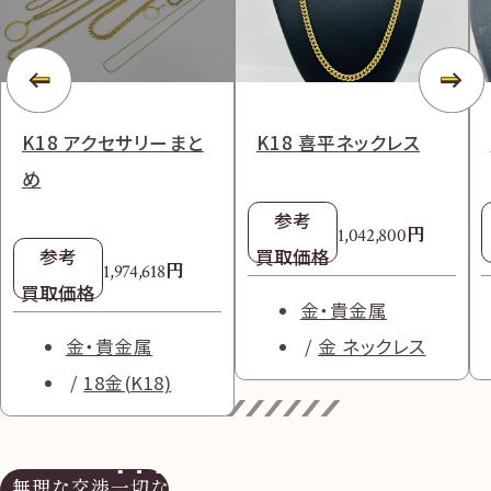
K18 アクセサリーまと
K18 喜平ネックレス
め
参考
円
1,042,800
参考
買取価格
円
1,974,618
買取価格
金・貴金属
金・貴金属
金 ネックレス
18金(K18)
無理な交渉
一切なし