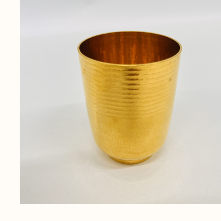
無
料
電話
今すぐ無料査定
で
総合受付
10:00-19:00
（年中無休）/通話料無料
無料相談
メールで
する