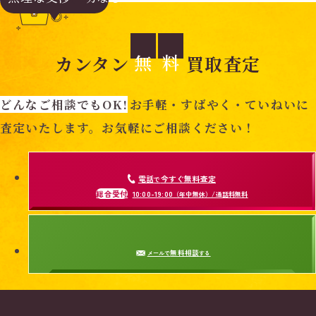
無
料
カンタン
買取査定
どんなご相談でもOK!
お手軽・すばやく・ていねいに
査定いたします。お気軽にご相談ください！
電話
今すぐ無料査定
で
総合受付
10:00-19:00
（年中無休）/通話料無料
無料相談
メールで
する