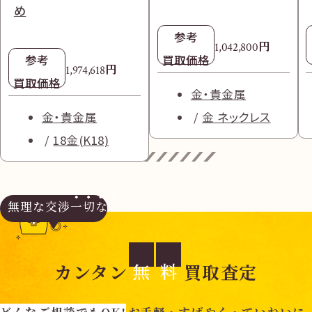
め
参考
円
1,042,800
参考
買取価格
円
1,974,618
買取価格
金・貴金属
金・貴金属
金 ネックレス
18金(K18)
無理な交渉
一切なし
無
料
カンタン
買取査定