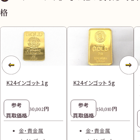
格
K24インゴット 1g
K24インゴット 5g
参考
参考
円
円
30,002
150,010
買取価格
買取価格
金・貴金属
金・貴金属