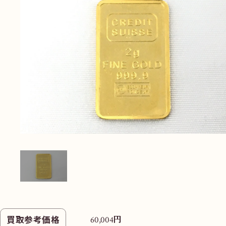
無
料
電話
今すぐ無料査定
で
総合受付
10:00-19:00
（年中無休）/通話料無料
無料相談
メールで
する
円
買取参考価格
60,004