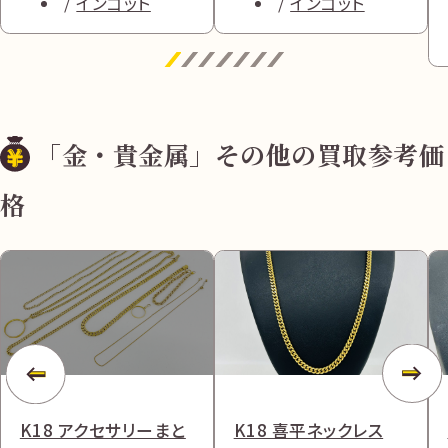
インゴット
インゴット
「金・貴金属」その他の買取参考価
格
K18 アクセサリーまと
K18 喜平ネックレス