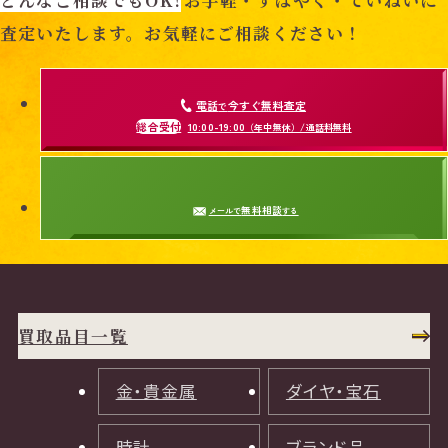
どんなご相談でもOK!
お手軽・すばやく・ていねいに
査定いたします。お気軽にご相談ください！
電話
今すぐ無料査定
で
総合受付
10:00-19:00
（年中無休）/通話料無料
無料相談
メールで
する
買取品目一覧
金・貴金属
ダイヤ・宝石
時計
ブランド品