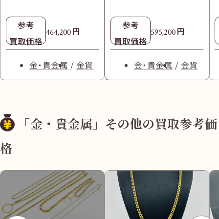
参考
参考
円
円
464,200
595,200
買取価格
買取価格
金・貴金属
金貨
金・貴金属
金貨
「金・貴金属」その他の買取参考価
格