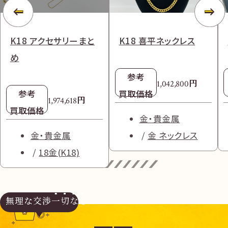
K18 アクセサリーまと
K18 喜平ネックレス
め
参考
円
1,042,800
参考
買取価格
円
1,974,618
買取価格
金・貴金属
金・貴金属
金 ネックレス
18金(K18)
無理な交渉
一切なし