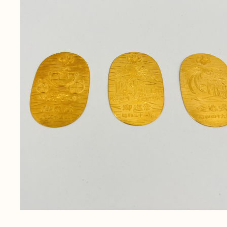
無
料
電話
今すぐ無料査定
で
総合受付
10:00-19:00
（年中無休）/通話料無料
無料相談
メールで
する