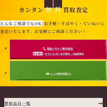
無
料
カンタン
買取査定
どんなご相談でもOK!
お手軽・すばやく・ていねいに
査定いたします。お気軽にご相談ください！
電話
今すぐ無料査定
で
総合受付
10:00-19:00
（年中無休）/通話料無料
無料相談
メールで
する
買取品目一覧