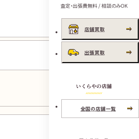
パワー
査定・出張費無料 / 相談のみOK
シティ
浜田店
店舗買取
松江上
出張買取
乃木店
いくらやの店舗
全国の店舗一覧
岡山あ
けぼの