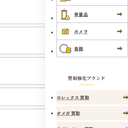
福山蔵
王店
骨董品
カメラ
広島可
部店
食器
呉本通
り店
買取強化ブランド
呉広店
ロレックス 買取
オメガ 買取
安芸熊
野店