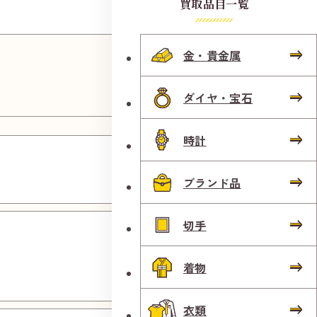
町店
買取品目一覧
金・貴金属
ダイヤ・宝石
時計
広島草
津店
ブランド品
フレス
切手
タ瀬戸
着物
田店
衣類