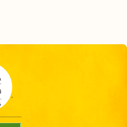
の
場
します。
る