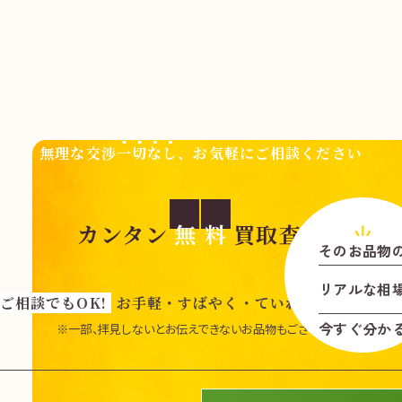
無理な交渉
一切なし
、お気軽にご相談ください
カンタン
無
料
買取査定
そのお品物
リアル
な
相
ご相談でもOK!
お手軽・すばやく・ていねいに査定いた
今すぐ分か
※一部、拝見しないとお伝えできないお品物もございます。