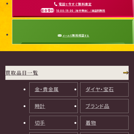
電話
今すぐ無料査定
で
総合受付
10:00-19:00
（年中無休）/通話料無料
無料相談
メールで
する
買取品目一覧
金・貴金属
ダイヤ・宝石
時計
ブランド品
切手
着物