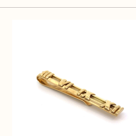
無
料
電話
今すぐ無料査定
で
総合受付
10:00-19:00
（年中無休）/通話料無料
無料相談
メールで
する